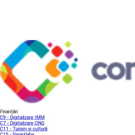
Finanțări
C9 - Digitalizare IMM
C7 - Digitalizare ONG
C11 - Turism și cultură
C15 - Smartlabs