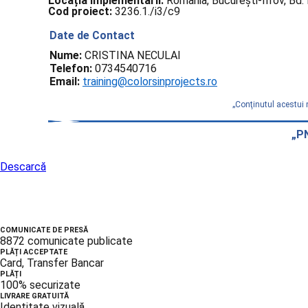
Locația implementării:
România, București-Ilfov, Bd. 
Cod proiect:
3236.1./i3/c9
Date de Contact
Nume:
CRISTINA NECULAI
Telefon:
0734540716
Email:
training@colorsinprojects.ro
„Conţinutul acestui 
„PN
Descarcă
COMUNICATE DE PRESĂ
8872 comunicate publicate
PLĂȚI ACCEPTATE
Card, Transfer Bancar
PLĂȚI
100% securizate
LIVRARE GRATUITĂ
Identitate vizuală