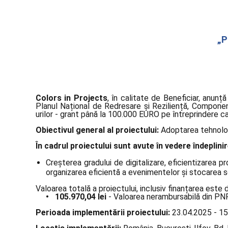
„P
Colors in Projects
, în calitate de Beneficiar, anunță
Planul Național de Redresare și Reziliență, Component
urilor - grant până la 100.000 EURO pe întreprindere car
Obiectivul general al proiectului:
Adoptarea tehnologi
În cadrul proiectului sunt avute în vedere îndeplin
Creșterea gradului de digitalizare, eficientizarea p
organizarea eficientă a evenimentelor și stocarea se
Valoarea totală a proiectului, inclusiv finanțarea este
• 105.970,04 lei
- Valoarea nerambursabilă din P
Perioada implementării proiectului:
23.04.2025 - 1