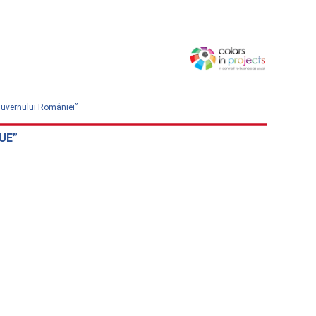
 Guvernului României”
eUE”