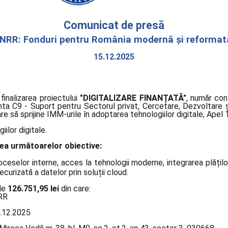
Comunicat de presă
NRR: Fonduri pentru România modernă și reformat
15.12.2025
 finalizarea proiectului
"DIGITALIZARE FINANȚATĂ"
, număr con
a C9 - Suport pentru Sectorul privat, Cercetare, Dezvoltare și
e să sprijine IMM-urile în adoptarea tehnologiilor digitale, Apel 1
ilor digitale.
irea următoarelor obiective:
roceselor interne, acces la tehnologii moderne, integrarea plățil
curizată a datelor prin soluții cloud.
 de
126.751,95 lei
din care:
NRR
5.12.2025