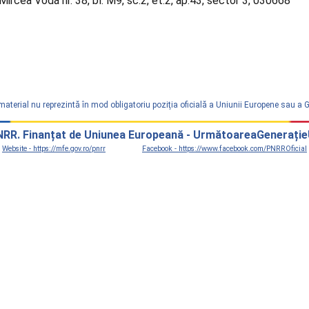
Mircea Vodă nr. 38, bl. M9, sc.2, et.2, ap.43, sector 3, 030668
material nu reprezintă în mod obligatoriu poziţia oficială a Uniunii Europene sau a
RR. Finanțat de Uniunea Europeană - UrmătoareaGenerați
Website - https://mfe.gov.ro/pnrr
Facebook - https://www.facebook.com/PNRROficial