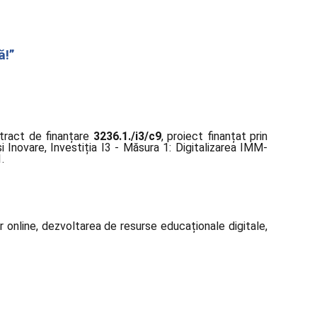
ă!”
tract de finanțare
3236.1./i3/c9
, proiect finanțat prin
 Inovare, Investiția I3 - Măsura 1: Digitalizarea IMM-
.
or online, dezvoltarea de resurse educaționale digitale,