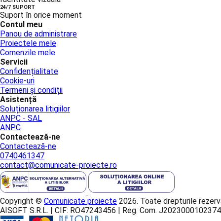
24/7 SUPORT
Suport în orice moment
Contul meu
Panou de administrare
Proiectele mele
Comenzile mele
Servicii
Confidențialitate
Cookie-uri
Termeni și condiții
Asistență
Soluționarea litigiilor
ANPC - SAL
ANPC
Contactează-ne
Contactează-ne
0740461347
contact@comunicate-proiecte.ro
Copyright ©
Comunicate proiecte
2026. Toate drepturile rezerv
AISOFT S.R.L. | CIF: RO47243456 | Reg. Com. J2023000102374