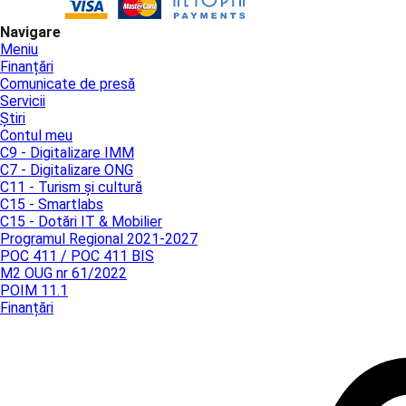
Navigare
Meniu
Finanțări
Comunicate de presă
Servicii
Știri
Contul meu
C9 - Digitalizare IMM
C7 - Digitalizare ONG
C11 - Turism și cultură
C15 - Smartlabs
C15 - Dotări IT & Mobilier
Programul Regional 2021-2027
POC 411 / POC 411 BIS
M2 OUG nr 61/2022
POIM 11.1
Finanțări