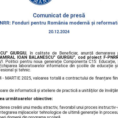
Comunicat de presă
NRR: Fonduri pentru România modernă și reformat
20.12.2024
CU" GIURGIU
, în calitate de Beneficiar, anunță demararea 
ICEAMIRAL IOAN BALANESCU" GIURGIU"
,
cod proiect F-PNR
Politici pentru noua generație Componenta C15: Educație, R
Echiparea laboratoarelor informatice din școlile de educație ș
esional și tehnic.
- MARTIE 2025, valoarea totală a contractului de finanțare fii
are de informatică și ateliere de practică a unităţilor de învăţă
irea următoarelor obiective:
rea creării unui mediu atractiv, favorabil unui proces instructiv
integrarea mijloacelor tehnologice de ultimă generație în procesu
peri domenii din programa școlară