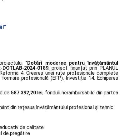
ă!”
proiectului
"Dotări moderne pentru învățământul
R-DOTLAB-2024-0189
, proiect finanțat prin PLANUL
eforma 4. Crearea unei rute profesionale complete
i formare profesională (EFP), Investiția 14. Echiparea
nd de
587.392,20 lei
, fonduri nerambursabile din partea
mânt din rețeaua învățământului profesional și tehnic
-educativ de calitate
l de pregătire