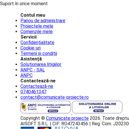
Suport în orice moment
Contul meu
Panou de administrare
Proiectele mele
Comenzile mele
Servicii
Confidențialitate
Cookie-uri
Termeni și condiții
Asistență
Soluționarea litigiilor
ANPC - SAL
ANPC
Contactează-ne
Contactează-ne
0740461347
contact@comunicate-proiecte.ro
Copyright ©
Comunicate proiecte
2026. Toate dreptur
AISOFT S.R.L. | CIF: RO47243456 | Reg. Com. J202