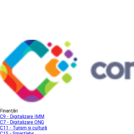
Finanțări
C9 - Digitalizare IMM
C7 - Digitalizare ONG
C11 - Turism și cultură
C15 - Smartlabs