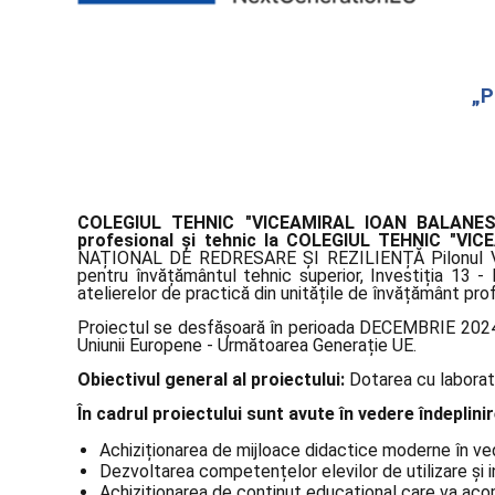
„P
COLEGIUL TEHNIC "VICEAMIRAL IOAN BALANES
profesional și tehnic la COLEGIUL TEHNIC "V
NAȚIONAL DE REDRESARE ȘI REZILIENȚĂ Pilonul VI. 
pentru învățământul tehnic superior, Investiția 13 - 
atelierelor de practică din unitățile de învățământ prof
Proiectul se desfășoară în perioada DECEMBRIE 2024 
Uniunii Europene - Următoarea Generație UE.
Obiectivul general al proiectului:
Dotarea cu laborato
În cadrul proiectului sunt avute în vedere îndeplin
Achiziționarea de mijloace didactice moderne în vede
Dezvoltarea competențelor elevilor de utilizare și 
Achiziționarea de conținut educațional care va aco