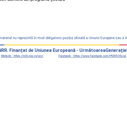
material nu reprezintă în mod obligatoriu poziţia oficială a Uniunii Europene sau a
RR. Finanțat de Uniunea Europeană - UrmătoareaGenerați
Website - https://mfe.gov.ro/pnrr
Facebook - https://www.facebook.com/PNRROficial