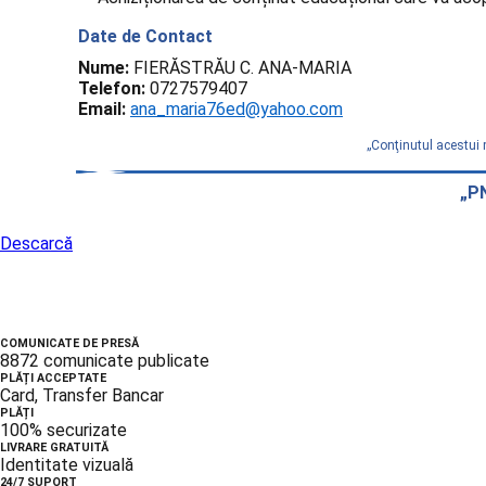
Date de Contact
Nume:
FIERĂSTRĂU C. ANA-MARIA
Telefon:
0727579407
Email:
ana_maria76ed@yahoo.com
„Conţinutul acestui 
„PN
Descarcă
COMUNICATE DE PRESĂ
8872 comunicate publicate
PLĂȚI ACCEPTATE
Card, Transfer Bancar
PLĂȚI
100% securizate
LIVRARE GRATUITĂ
Identitate vizuală
24/7 SUPORT