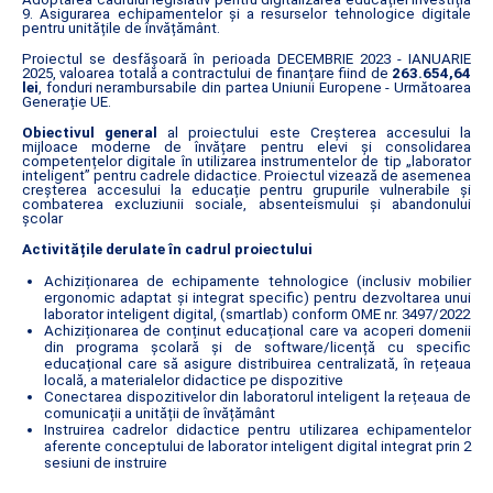
9. Asigurarea echipamentelor și a resurselor tehnologice digitale
pentru unitățile de învățământ.
Proiectul se desfășoară în perioada DECEMBRIE 2023 - IANUARIE
2025, valoarea totală a contractului de finanțare fiind de
263.654,64
lei
, fonduri nerambursabile din partea Uniunii Europene - Următoarea
Generație UE.
Obiectivul general
al proiectului este Creșterea accesului la
mijloace moderne de învățare pentru elevi și consolidarea
competențelor digitale în utilizarea instrumentelor de tip „laborator
inteligent” pentru cadrele didactice. Proiectul vizează de asemenea
creșterea accesului la educație pentru grupurile vulnerabile și
combaterea excluziunii sociale, absenteismului și abandonului
școlar
Activitățile derulate în cadrul proiectului
Achiziționarea de echipamente tehnologice (inclusiv mobilier
ergonomic adaptat și integrat specific) pentru dezvoltarea unui
laborator inteligent digital, (smartlab) conform OME nr. 3497/2022
Achiziționarea de conținut educațional care va acoperi domenii
din programa școlară și de software/licență cu specific
educațional care să asigure distribuirea centralizată, în rețeaua
locală, a materialelor didactice pe dispozitive
Conectarea dispozitivelor din laboratorul inteligent la rețeaua de
comunicații a unității de învățământ
Instruirea cadrelor didactice pentru utilizarea echipamentelor
aferente conceptului de laborator inteligent digital integrat prin 2
sesiuni de instruire