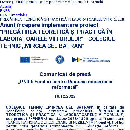
Livrare gratuită pentru toate pachetele de identitate vizuală
Acasă
PNRR
C15 - Smartlabs
PREGĂTIREA TEORETICĂ ȘI PRACTICĂ ÎN LABORATOARELE VIITORULUI!
Anunț începere implementare proiect
"PREGĂTIREA TEORETICĂ ȘI PRACTICĂ ÎN
LABORATOARELE VIITORULUI!" - COLEGIUL
TEHNIC ,,MIRCEA CEL BATRAN"
Comunicat de presă
„PNRR: Fonduri pentru România modernă și
reformată!”
10.12.2023
COLEGIUL TEHNIC ,,MIRCEA CEL BATRAN"
, în calitate de
Beneficiar, anunță demararea proiectului
"PREGĂTIREA
TEORETICĂ ȘI PRACTICĂ ÎN LABORATOARELE VIITORULUI!"
,
cod proiect F-PNRR-SmartLabs-2023-1806
, proiect finanțat prin
PLANUL NAȚIONAL DE REDRESARE ȘI REZILIENȚĂ Pilonul VI. Politici
pentru noua generație Componenta C15: Educație Reforma 5.
Adoptarea cadrului legislativ pentru digitalizarea educației Investiția