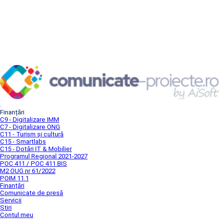
Finanțări
C9 - Digitalizare IMM
C7 - Digitalizare ONG
C11 - Turism și cultură
C15 - Smartlabs
C15 - Dotări IT & Mobilier
Programul Regional 2021-2027
POC 411 / POC 411 BIS
M2 OUG nr 61/2022
POIM 11.1
Finanțări
Comunicate de presă
Servicii
Știri
Contul meu