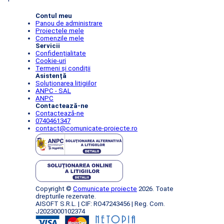
Contul meu
Panou de administrare
Proiectele mele
Comenzile mele
Servicii
Confidențialitate
Cookie-uri
Termeni și condiții
Asistență
Soluționarea litigiilor
ANPC - SAL
ANPC
Contactează-ne
Contactează-ne
0740461347
contact@comunicate-proiecte.ro
Copyright ©
Comunicate proiecte
2026. Toate
drepturile rezervate.
AISOFT S.R.L. | CIF: RO47243456 | Reg. Com.
J2023000102374