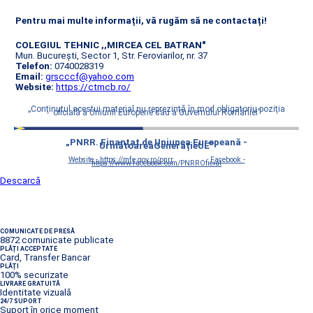
Pentru mai multe informații, vă rugăm să ne contactați!
COLEGIUL TEHNIC ,,MIRCEA CEL BATRAN"
Mun. București, Sector 1, Str. Feroviarilor, nr. 37
Telefon:
0740028319
Email:
grscccf@yahoo.com
Website:
https://ctmcb.ro/
„Conţinutul acestui material nu reprezintă în mod obligatoriu poziţia
oficială a Uniunii Europene sau a Guvernului României”
„PNRR. Finanțat de Uniunea Europeană -
UrmătoareaGenerațieUE”
Website - https://mfe.gov.ro/pnrr
Facebook -
https://www.facebook.com/PNRROficial
Descarcă
COMUNICATE DE PRESĂ
8872 comunicate publicate
PLĂȚI ACCEPTATE
Card, Transfer Bancar
PLĂȚI
100% securizate
LIVRARE GRATUITĂ
Identitate vizuală
24/7 SUPORT
Suport în orice moment