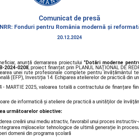
Comunicat de presă
NRR: Fonduri pentru România modernă și reformat
20.12.2024
neficiar, anunță demararea proiectului
"Dotări moderne pentru
B-2024-0208
, proiect finanțat prin PLANUL NAȚIONAL DE REDRE
rea unei rute profesionale complete pentru învățământul tehni
nală (EFP), Investiția 14. Echiparea atelierelor de practică din un
- MARTIE 2025, valoarea totală a contractului de finanțare fii
are de informatică și ateliere de practică a unităţilor de învăţă
irea următoarelor obiective:
rea creării unui mediu atractiv, favorabil unui proces instructiv
integrarea mijloacelor tehnologice de ultimă generație în procesu
peri domenii din programa școlară