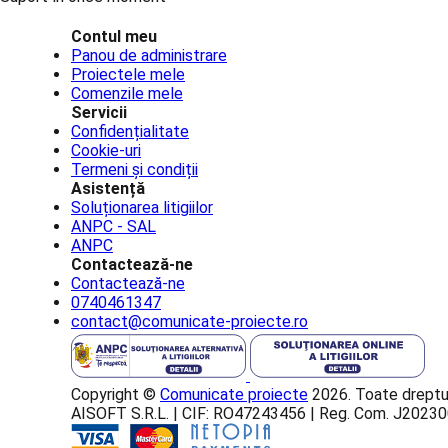
Contul meu
Panou de administrare
Proiectele mele
Comenzile mele
Servicii
Confidențialitate
Cookie-uri
Termeni și condiții
Asistență
Soluționarea litigiilor
ANPC - SAL
ANPC
Contactează-ne
Contactează-ne
0740461347
contact@comunicate-proiecte.ro
Copyright ©
Comunicate proiecte
2026. Toate dreptur
AISOFT S.R.L. | CIF: RO47243456 | Reg. Com. J202