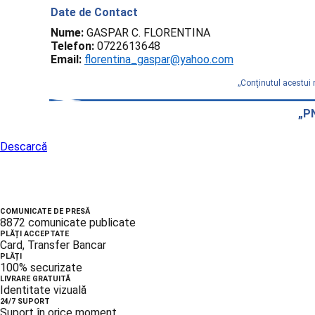
Date de Contact
Nume:
GASPAR C. FLORENTINA
Telefon:
0722613648
Email:
florentina_gaspar@yahoo.com
„Conţinutul acestui 
„PN
Descarcă
COMUNICATE DE PRESĂ
8872 comunicate publicate
PLĂȚI ACCEPTATE
Card, Transfer Bancar
PLĂȚI
100% securizate
LIVRARE GRATUITĂ
Identitate vizuală
24/7 SUPORT
Suport în orice moment