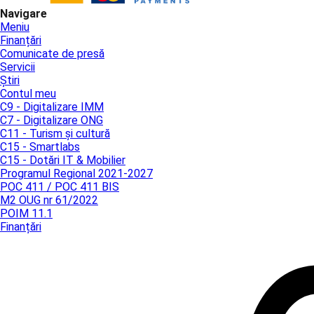
Navigare
Meniu
Finanțări
Comunicate de presă
Servicii
Știri
Contul meu
C9 - Digitalizare IMM
C7 - Digitalizare ONG
C11 - Turism și cultură
C15 - Smartlabs
C15 - Dotări IT & Mobilier
Programul Regional 2021-2027
POC 411 / POC 411 BIS
M2 OUG nr 61/2022
POIM 11.1
Finanțări