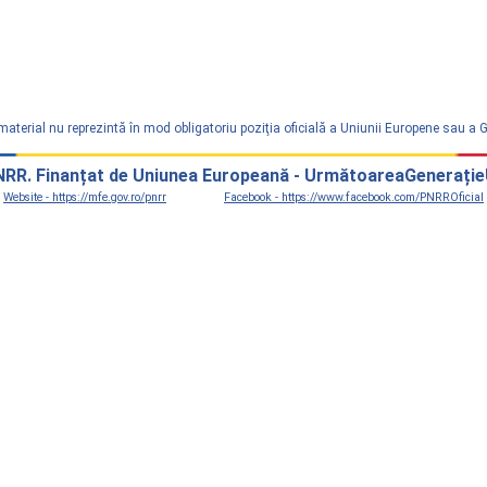
material nu reprezintă în mod obligatoriu poziţia oficială a Uniunii Europene sau a
RR. Finanțat de Uniunea Europeană - UrmătoareaGenerați
Website - https://mfe.gov.ro/pnrr
Facebook - https://www.facebook.com/PNRROficial