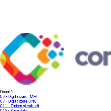
Finanțări
C9 - Digitalizare IMM
C7 - Digitalizare ONG
C11 - Turism și cultură
C15 - Smartlabs