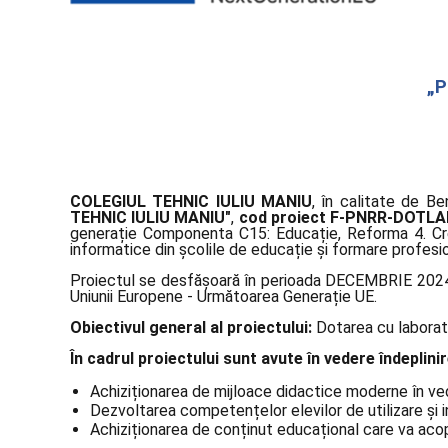
„P
COLEGIUL TEHNIC IULIU MANIU
, în calitate de Be
TEHNIC IULIU MANIU"
,
cod proiect F-PNRR-DOTLA
generație Componenta C15: Educație, Reforma 4. Crea
informatice din școlile de educație și formare profesio
Proiectul se desfășoară în perioada DECEMBRIE 2024 
Uniunii Europene - Următoarea Generație UE.
Obiectivul general al proiectului:
Dotarea cu laborato
În cadrul proiectului sunt avute în vedere îndeplin
Achiziționarea de mijloace didactice moderne în vede
Dezvoltarea competențelor elevilor de utilizare și 
Achiziționarea de conținut educațional care va aco