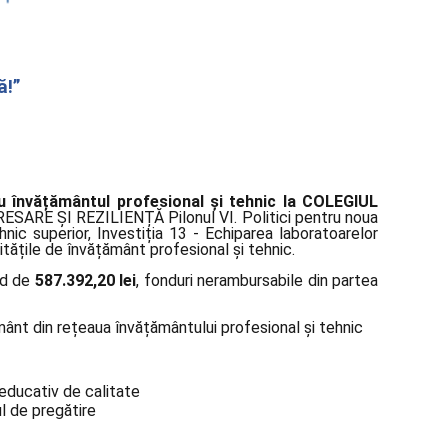
ă!”
 învățământul profesional și tehnic la COLEGIUL
SARE ȘI REZILIENȚĂ Pilonul VI. Politici pentru noua
c superior, Investiția 13 - Echiparea laboratoarelor
itățile de învățământ profesional și tehnic.
nd de
587.392,20 lei
, fonduri nerambursabile din partea
mânt din rețeaua învățământului profesional și tehnic
-educativ de calitate
l de pregătire