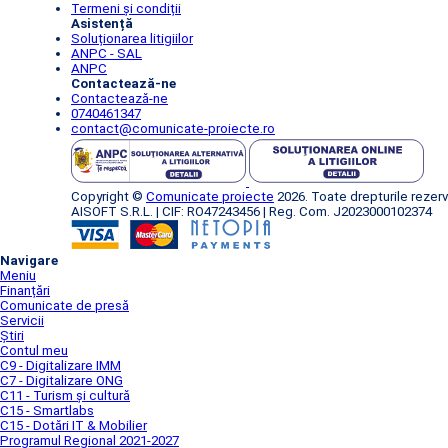
Termeni și condiții
Asistență
Soluționarea litigiilor
ANPC - SAL
ANPC
Contactează-ne
Contactează-ne
0740461347
contact@comunicate-proiecte.ro
Copyright ©
Comunicate proiecte
2026. Toate drepturile rezerv
AISOFT S.R.L. | CIF: RO47243456 | Reg. Com. J2023000102374
Navigare
Meniu
Finanțări
Comunicate de presă
Servicii
Știri
Contul meu
C9 - Digitalizare IMM
C7 - Digitalizare ONG
C11 - Turism și cultură
C15 - Smartlabs
C15 - Dotări IT & Mobilier
Programul Regional 2021-2027