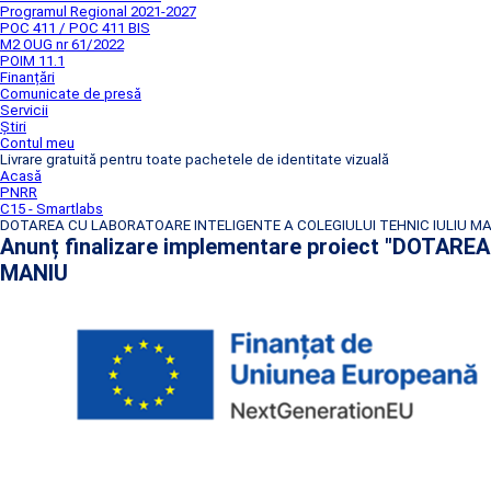
Programul Regional 2021-2027
POC 411 / POC 411 BIS
M2 OUG nr 61/2022
POIM 11.1
Finanțări
Comunicate de presă
Servicii
Știri
Contul meu
Livrare gratuită pentru toate pachetele de identitate vizuală
Acasă
PNRR
C15 - Smartlabs
DOTAREA CU LABORATOARE INTELIGENTE A COLEGIULUI TEHNIC IULIU M
Anunț finalizare implementare proiect "DOTA
MANIU