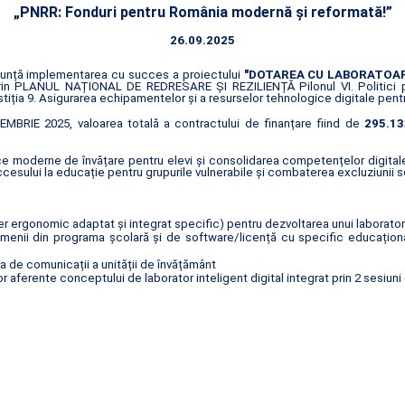
„PNRR: Fonduri pentru România modernă și reformată!”
26.09.2025
 anunță implementarea cu succes a proiectului
"DOTAREA CU LABORATOARE
 prin PLANUL NAȚIONAL DE REDRESARE ȘI REZILIENȚĂ Pilonul VI. Politici
stiția 9. Asigurarea echipamentelor și a resurselor tehnologice digitale pentr
MBRIE 2025, valoarea totală a contractului de finanțare fiind de
295.13
e moderne de învățare pentru elevi și consolidarea competențelor digitale î
sului la educație pentru grupurile vulnerabile și combaterea excluziunii s
 ergonomic adaptat și integrat specific) pentru dezvoltarea unui laborator 
enii din programa școlară și de software/licență cu specific educațional c
ua de comunicații a unității de învățământ
 aferente conceptului de laborator inteligent digital integrat prin 2 sesiuni 