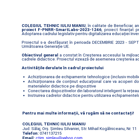
COLEGIUL TEHNIC IULIU MANIU
, în calitate de Beneficiar,
proiect F-PNRR-SmartLabs-2023-1246
, proiect finanțat
Adoptarea cadrului legislativ pentru digitalizarea educației Inve
Proiectul s-a desfășurat în perioada DECEMBRIE 2023 - SEPTE
Următoarea Generație UE.
Obiectivul general
a constat în Creșterea accesului la mijloac
cadrele didactice. Proiectul vizează de asemenea creșterea acce
Activitățile derulate în cadrul proiectului
Achiziționarea de echipamente tehnologice (inclusiv mobilier
Achiziționarea de conținut educațional care va acoperi dom
materialelor didactice pe dispozitive
Conectarea dispozitivelor din laboratorul inteligent la rețea
Instruirea cadrelor didactice pentru utilizarea echipamentelor
Pentru mai multe informații, vă rugăm să ne contactați!
COLEGIUL TEHNIC IULIU MANIU
Jud. Sălaj, Orș. Șimleu Silvaniei, Str. Mihail Kogălniceanu, Nr. 11
Telefon:
0741137215
Email:
ctim_simleu@yahoo.com