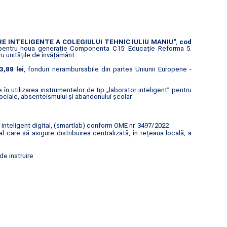
 INTELIGENTE A COLEGIULUI TEHNIC IULIU MANIU"
,
cod
 pentru noua generație Componenta C15: Educație Reforma 5.
u unitățile de învățământ.
3,88 lei
, fonduri nerambursabile din partea Uniunii Europene -
n utilizarea instrumentelor de tip „laborator inteligent” pentru
ociale, absenteismului și abandonului școlar
inteligent digital, (smartlab) conform OME nr. 3497/2022
are să asigure distribuirea centralizată, în rețeaua locală, a
de instruire