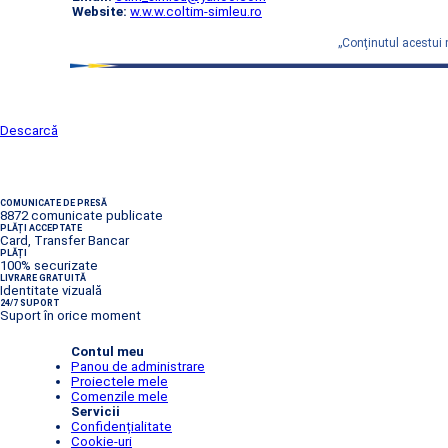
Website:
w.w.w.coltim-simleu.ro
„Conţinutul acestui 
Descarcă
COMUNICATE DE PRESĂ
8872 comunicate publicate
PLĂȚI ACCEPTATE
Card, Transfer Bancar
PLĂȚI
100% securizate
LIVRARE GRATUITĂ
Identitate vizuală
24/7 SUPORT
Suport în orice moment
Contul meu
Panou de administrare
Proiectele mele
Comenzile mele
Servicii
Confidențialitate
Cookie-uri