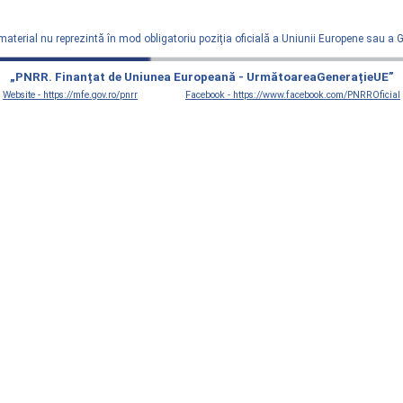
material nu reprezintă în mod obligatoriu poziţia oficială a Uniunii Europene sau a
„PNRR. Finanțat de Uniunea Europeană - UrmătoareaGenerațieUE”
Website - https://mfe.gov.ro/pnrr
Facebook - https://www.facebook.com/PNRROficial