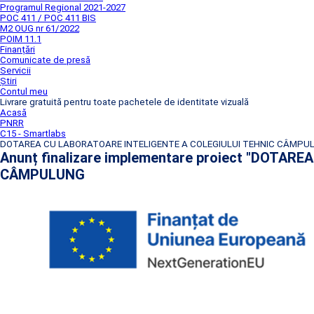
Programul Regional 2021-2027
POC 411 / POC 411 BIS
M2 OUG nr 61/2022
POIM 11.1
Finanțări
Comunicate de presă
Servicii
Știri
Contul meu
Livrare gratuită pentru toate pachetele de identitate vizuală
Acasă
PNRR
C15 - Smartlabs
DOTAREA CU LABORATOARE INTELIGENTE A COLEGIULUI TEHNIC CÂMPU
Anunț finalizare implementare proiect "DOT
CÂMPULUNG