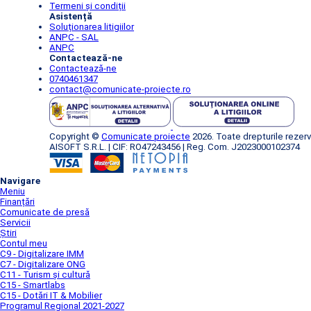
Termeni și condiții
Asistență
Soluționarea litigiilor
ANPC - SAL
ANPC
Contactează-ne
Contactează-ne
0740461347
contact@comunicate-proiecte.ro
Copyright ©
Comunicate proiecte
2026. Toate drepturile rezerv
AISOFT S.R.L. | CIF: RO47243456 | Reg. Com. J2023000102374
Navigare
Meniu
Finanțări
Comunicate de presă
Servicii
Știri
Contul meu
C9 - Digitalizare IMM
C7 - Digitalizare ONG
C11 - Turism și cultură
C15 - Smartlabs
C15 - Dotări IT & Mobilier
Programul Regional 2021-2027