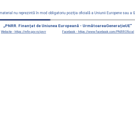
material nu reprezintă în mod obligatoriu poziţia oficială a Uniunii Europene sau a
„PNRR. Finanțat de Uniunea Europeană - UrmătoareaGenerațieUE”
Website - https://mfe.gov.ro/pnrr
Facebook - https://www.facebook.com/PNRROficial