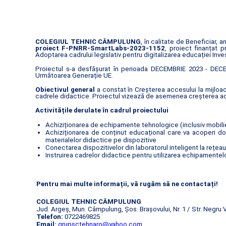
COLEGIUL TEHNIC CÂMPULUNG
, în calitate de Beneficiar,
proiect F-PNRR-SmartLabs-2023-1152
, proiect finanțat
Adoptarea cadrului legislativ pentru digitalizarea educației Inve
Proiectul s-a desfășurat în perioada DECEMBRIE 2023 - DECEM
Următoarea Generație UE.
Obiectivul general
a constat în Creșterea accesului la mijloac
cadrele didactice. Proiectul vizează de asemenea creșterea acce
Activitățile derulate în cadrul proiectului
Achiziționarea de echipamente tehnologice (inclusiv mobilie
Achiziționarea de conținut educațional care va acoperi dom
materialelor didactice pe dispozitive
Conectarea dispozitivelor din laboratorul inteligent la rețea
Instruirea cadrelor didactice pentru utilizarea echipamentelor
Pentru mai multe informații, vă rugăm să ne contactați!
COLEGIUL TEHNIC CÂMPULUNG
Jud. Argeș, Mun. Câmpulung, Șos. Brașovului, Nr. 1 / Str. Negru 
Telefon:
0722469825
Email:
grupsctehnaro@yahoo.com