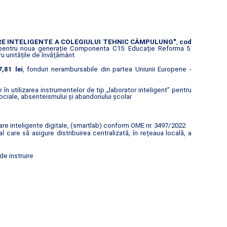
E INTELIGENTE A COLEGIULUI TEHNIC CÂMPULUNG"
,
cod
 pentru noua generație Componenta C15: Educație Reforma 5.
u unitățile de învățământ.
,81 lei
, fonduri nerambursabile din partea Uniunii Europene -
n utilizarea instrumentelor de tip „laborator inteligent” pentru
ociale, absenteismului și abandonului școlar
re inteligente digitale, (smartlab) conform OME nr. 3497/2022
are să asigure distribuirea centralizată, în rețeaua locală, a
de instruire