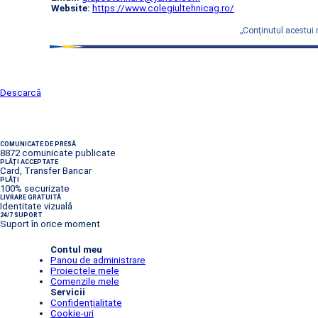
Website:
https://www.colegiultehnicag.ro/
„Conţinutul acestui 
Descarcă
COMUNICATE DE PRESĂ
8872 comunicate publicate
PLĂȚI ACCEPTATE
Card, Transfer Bancar
PLĂȚI
100% securizate
LIVRARE GRATUITĂ
Identitate vizuală
24/7 SUPORT
Suport în orice moment
Contul meu
Panou de administrare
Proiectele mele
Comenzile mele
Servicii
Confidențialitate
Cookie-uri