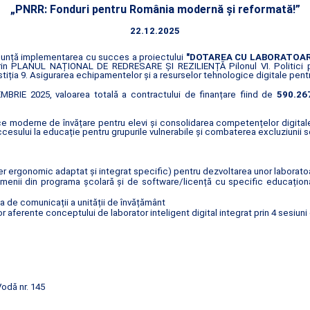
„PNRR: Fonduri pentru România modernă și reformată!”
22.12.2025
 anunță implementarea cu succes a proiectului
"DOTAREA CU LABORATOAR
 prin PLANUL NAȚIONAL DE REDRESARE ȘI REZILIENȚĂ Pilonul VI. Politici
stiția 9. Asigurarea echipamentelor și a resurselor tehnologice digitale pentr
BRIE 2025, valoarea totală a contractului de finanțare fiind de
590.267
e moderne de învățare pentru elevi și consolidarea competențelor digitale î
sului la educație pentru grupurile vulnerabile și combaterea excluziunii s
r ergonomic adaptat și integrat specific) pentru dezvoltarea unor laboratoa
enii din programa școlară și de software/licență cu specific educațional c
ua de comunicații a unității de învățământ
 aferente conceptului de laborator inteligent digital integrat prin 4 sesiuni 
Vodă nr. 145