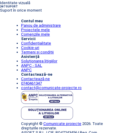
Identitate vizuală
24/7 SUPORT
Suport în orice moment
Contul meu
Panou de administrare
Proiectele mele
Comenzile mele
Servicii
Confidențialitate
Cookie-uri
Termeni și condiții
Asistență
Soluționarea litigiilor
ANPC - SAL
ANPC
Contactează-ne
Contactează-ne
0740461347
contact@comunicate-proiecte.ro
Copyright ©
Comunicate proiecte
2026. Toate
drepturile rezervate.
AISOFT S.R.L. | CIF: RO47243456 | Reg. Com.