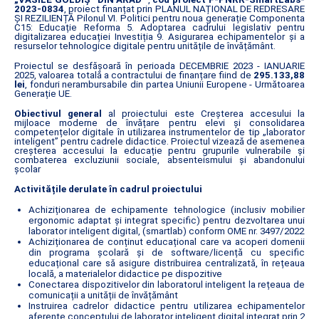
2023-0834
, proiect finanțat prin PLANUL NAȚIONAL DE REDRESARE
ȘI REZILIENȚĂ Pilonul VI. Politici pentru noua generație Componenta
C15: Educație Reforma 5. Adoptarea cadrului legislativ pentru
digitalizarea educației Investiția 9. Asigurarea echipamentelor și a
resurselor tehnologice digitale pentru unitățile de învățământ.
Proiectul se desfășoară în perioada DECEMBRIE 2023 - IANUARIE
2025, valoarea totală a contractului de finanțare fiind de
295.133,88
lei
, fonduri nerambursabile din partea Uniunii Europene - Următoarea
Generație UE.
Obiectivul general
al proiectului este Creșterea accesului la
mijloace moderne de învățare pentru elevi și consolidarea
competențelor digitale în utilizarea instrumentelor de tip „laborator
inteligent” pentru cadrele didactice. Proiectul vizează de asemenea
creșterea accesului la educație pentru grupurile vulnerabile și
combaterea excluziunii sociale, absenteismului și abandonului
școlar
Activitățile derulate în cadrul proiectului
Achiziționarea de echipamente tehnologice (inclusiv mobilier
ergonomic adaptat și integrat specific) pentru dezvoltarea unui
laborator inteligent digital, (smartlab) conform OME nr. 3497/2022
Achiziționarea de conținut educațional care va acoperi domenii
din programa școlară și de software/licență cu specific
educațional care să asigure distribuirea centralizată, în rețeaua
locală, a materialelor didactice pe dispozitive
Conectarea dispozitivelor din laboratorul inteligent la rețeaua de
comunicații a unității de învățământ
Instruirea cadrelor didactice pentru utilizarea echipamentelor
aferente conceptului de laborator inteligent digital integrat prin 2