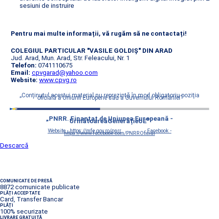
sesiuni de instruire
Pentru mai multe informații, vă rugăm să ne contactați!
COLEGIUL PARTICULAR "VASILE GOLDIŞ" DIN ARAD
Jud. Arad, Mun. Arad, Str. Feleacului, Nr. 1
Telefon:
0741110675
Email:
cpvgarad@yahoo.com
Website:
www.cpvg.ro
„Conţinutul acestui material nu reprezintă în mod obligatoriu poziţia
oficială a Uniunii Europene sau a Guvernului României”
„PNRR. Finanțat de Uniunea Europeană -
UrmătoareaGenerațieUE”
Website - https://mfe.gov.ro/pnrr
Facebook -
https://www.facebook.com/PNRROficial
Descarcă
COMUNICATE DE PRESĂ
8872 comunicate publicate
PLĂȚI ACCEPTATE
Card, Transfer Bancar
PLĂȚI
100% securizate
LIVRARE GRATUITĂ