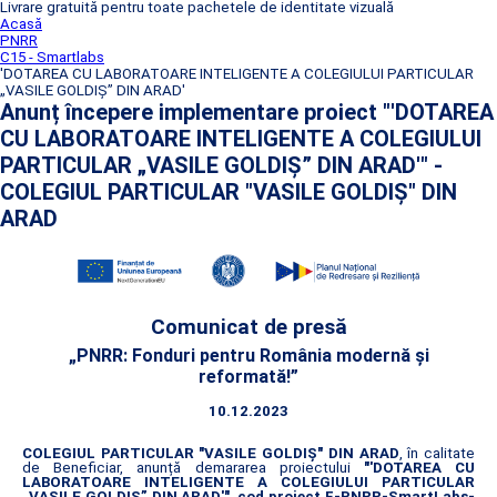
Livrare gratuită pentru toate pachetele de identitate vizuală
Acasă
PNRR
C15 - Smartlabs
'DOTAREA CU LABORATOARE INTELIGENTE A COLEGIULUI PARTICULAR
„VASILE GOLDIȘ” DIN ARAD'
Anunț începere implementare proiect "'DOTAREA
CU LABORATOARE INTELIGENTE A COLEGIULUI
PARTICULAR „VASILE GOLDIȘ” DIN ARAD'" -
COLEGIUL PARTICULAR "VASILE GOLDIŞ" DIN
ARAD
Comunicat de presă
„PNRR: Fonduri pentru România modernă și
reformată!”
10.12.2023
COLEGIUL PARTICULAR "VASILE GOLDIŞ" DIN ARAD
, în calitate
de Beneficiar, anunță demararea proiectului
"'DOTAREA CU
LABORATOARE INTELIGENTE A COLEGIULUI PARTICULAR
„VASILE GOLDIȘ” DIN ARAD'"
,
cod proiect F-PNRR-SmartLabs-