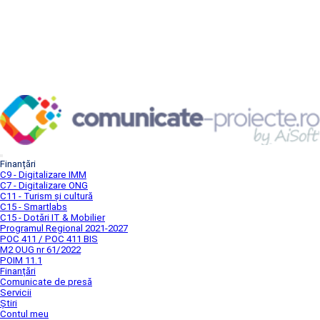
Finanțări
C9 - Digitalizare IMM
C7 - Digitalizare ONG
C11 - Turism și cultură
C15 - Smartlabs
C15 - Dotări IT & Mobilier
Programul Regional 2021-2027
POC 411 / POC 411 BIS
M2 OUG nr 61/2022
POIM 11.1
Finanțări
Comunicate de presă
Servicii
Știri
Contul meu