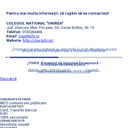
Pentru mai multe informații, vă rugăm să ne contactați!
COLEGIUL NATIONAL "UNIREA"
Jud. Vrancea, Mun. Focșani, Str. Cezar Bolliac, Nr. 15
Telefon:
0745264466
Email:
cnu@lufo.ro
Website:
http://cnu.lufo.ro/
„Conţinutul acestui material nu reprezintă în mod obligatoriu poziţia
oficială a Uniunii Europene sau a Guvernului României”
„PNRR. Finanțat de Uniunea Europeană -
UrmătoareaGenerațieUE”
Website - https://mfe.gov.ro/pnrr
Facebook -
https://www.facebook.com/PNRROficial
Descarcă
COMUNICATE DE PRESĂ
8872 comunicate publicate
PLĂȚI ACCEPTATE
Card, Transfer Bancar
PLĂȚI
100% securizate
LIVRARE GRATUITĂ
Identitate vizuală