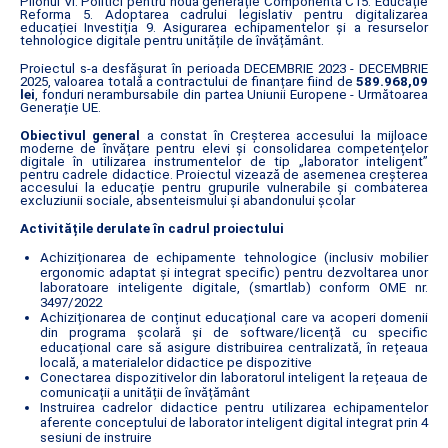
Pilonul VI. Politici pentru noua generație Componenta C15: Educație
Reforma 5. Adoptarea cadrului legislativ pentru digitalizarea
educației Investiția 9. Asigurarea echipamentelor și a resurselor
tehnologice digitale pentru unitățile de învățământ.
Proiectul s-a desfășurat în perioada DECEMBRIE 2023 - DECEMBRIE
2025, valoarea totală a contractului de finanțare fiind de
589.968,09
lei
, fonduri nerambursabile din partea Uniunii Europene - Următoarea
Generație UE.
Obiectivul general
a constat în Creșterea accesului la mijloace
moderne de învățare pentru elevi și consolidarea competențelor
digitale în utilizarea instrumentelor de tip „laborator inteligent”
pentru cadrele didactice. Proiectul vizează de asemenea creșterea
accesului la educație pentru grupurile vulnerabile și combaterea
excluziunii sociale, absenteismului și abandonului școlar
Activitățile derulate în cadrul proiectului
Achiziționarea de echipamente tehnologice (inclusiv mobilier
ergonomic adaptat și integrat specific) pentru dezvoltarea unor
laboratoare inteligente digitale, (smartlab) conform OME nr.
3497/2022
Achiziționarea de conținut educațional care va acoperi domenii
din programa școlară și de software/licență cu specific
educațional care să asigure distribuirea centralizată, în rețeaua
locală, a materialelor didactice pe dispozitive
Conectarea dispozitivelor din laboratorul inteligent la rețeaua de
comunicații a unității de învățământ
Instruirea cadrelor didactice pentru utilizarea echipamentelor
aferente conceptului de laborator inteligent digital integrat prin 4
sesiuni de instruire