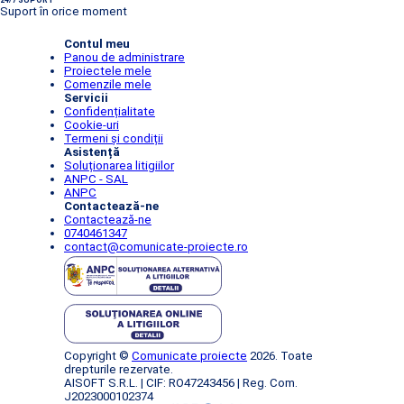
24/7 SUPORT
Suport în orice moment
Contul meu
Panou de administrare
Proiectele mele
Comenzile mele
Servicii
Confidențialitate
Cookie-uri
Termeni și condiții
Asistență
Soluționarea litigiilor
ANPC - SAL
ANPC
Contactează-ne
Contactează-ne
0740461347
contact@comunicate-proiecte.ro
Copyright ©
Comunicate proiecte
2026. Toate
drepturile rezervate.
AISOFT S.R.L. | CIF: RO47243456 | Reg. Com.
J2023000102374