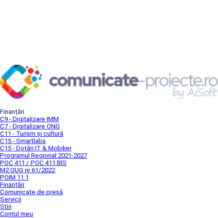
Finanțări
C9 - Digitalizare IMM
C7 - Digitalizare ONG
C11 - Turism și cultură
C15 - Smartlabs
C15 - Dotări IT & Mobilier
Programul Regional 2021-2027
POC 411 / POC 411 BIS
M2 OUG nr 61/2022
POIM 11.1
Finanțări
Comunicate de presă
Servicii
Știri
Contul meu