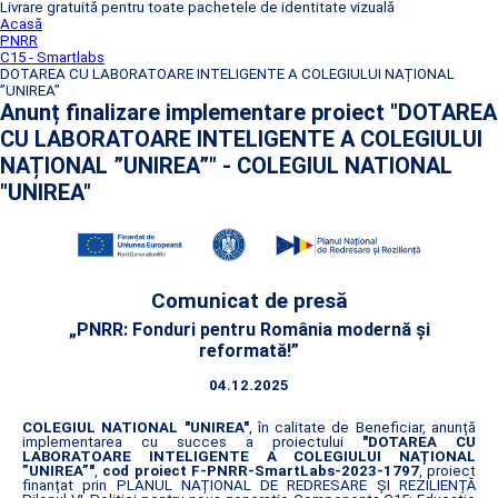
Livrare gratuită pentru toate pachetele de identitate vizuală
Acasă
PNRR
C15 - Smartlabs
DOTAREA CU LABORATOARE INTELIGENTE A COLEGIULUI NAȚIONAL
”UNIREA”
Anunț finalizare implementare proiect "DOTAREA
CU LABORATOARE INTELIGENTE A COLEGIULUI
NAȚIONAL ”UNIREA”" - COLEGIUL NATIONAL
"UNIREA"
Comunicat de presă
„PNRR: Fonduri pentru România modernă și
reformată!”
04.12.2025
COLEGIUL NATIONAL "UNIREA"
, în calitate de Beneficiar, anunță
implementarea cu succes a proiectului
"DOTAREA CU
LABORATOARE INTELIGENTE A COLEGIULUI NAȚIONAL
”UNIREA”"
,
cod proiect F-PNRR-SmartLabs-2023-1797
, proiect
finanțat prin PLANUL NAȚIONAL DE REDRESARE ȘI REZILIENȚĂ