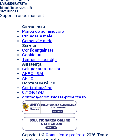
LIVRARE GRATUITĂ
Identitate vizuală
24/7 SUPORT
Suport în orice moment
Contul meu
Panou de administrare
Proiectele mele
Comenzile mele
Servicii
Confidențialitate
Cookie-uri
Termeni și condiții
Asistență
Soluționarea litigiilor
ANPC - SAL
ANPC
Contactează-ne
Contactează-ne
0740461347
contact@comunicate-proiecte.ro
Copyright ©
Comunicate proiecte
2026. Toate
drepturile rezervate.