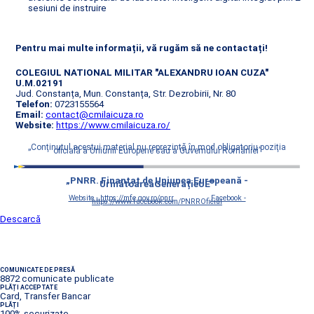
sesiuni de instruire
Pentru mai multe informații, vă rugăm să ne contactați!
COLEGIUL NATIONAL MILITAR "ALEXANDRU IOAN CUZA"
U.M.02191
Jud. Constanța, Mun. Constanța, Str. Dezrobirii, Nr. 80
Telefon:
0723155564
Email:
contact@cmilaicuza.ro
Website:
https://www.cmilaicuza.ro/
„Conţinutul acestui material nu reprezintă în mod obligatoriu poziţia
oficială a Uniunii Europene sau a Guvernului României”
„PNRR. Finanțat de Uniunea Europeană -
UrmătoareaGenerațieUE”
Website - https://mfe.gov.ro/pnrr
Facebook -
https://www.facebook.com/PNRROficial
Descarcă
COMUNICATE DE PRESĂ
8872 comunicate publicate
PLĂȚI ACCEPTATE
Card, Transfer Bancar
PLĂȚI
100% securizate