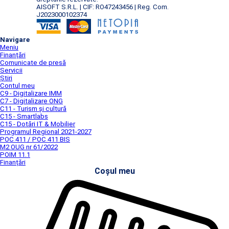
AISOFT S.R.L. | CIF: RO47243456 | Reg. Com.
J2023000102374
Navigare
Meniu
Finanțări
Comunicate de presă
Servicii
Știri
Contul meu
C9 - Digitalizare IMM
C7 - Digitalizare ONG
C11 - Turism și cultură
C15 - Smartlabs
C15 - Dotări IT & Mobilier
Programul Regional 2021-2027
POC 411 / POC 411 BIS
M2 OUG nr 61/2022
POIM 11.1
Finanțări
Coșul meu