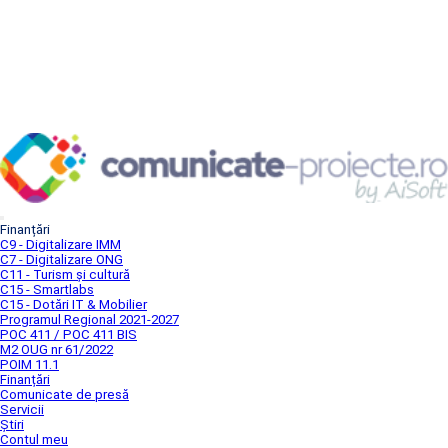
Finanțări
C9 - Digitalizare IMM
C7 - Digitalizare ONG
C11 - Turism și cultură
C15 - Smartlabs
C15 - Dotări IT & Mobilier
Programul Regional 2021-2027
POC 411 / POC 411 BIS
M2 OUG nr 61/2022
POIM 11.1
Finanțări
Comunicate de presă
Servicii
Știri
Contul meu