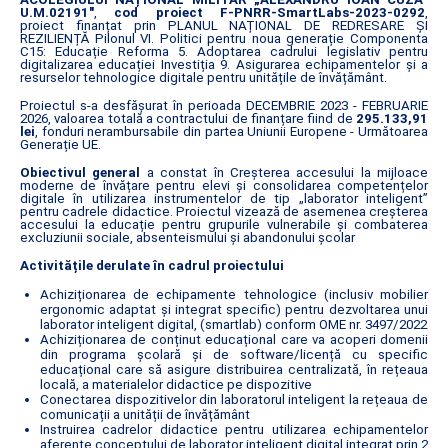
U.M.02191"
,
cod proiect F-PNRR-SmartLabs-2023-0292
,
proiect finanțat prin PLANUL NAȚIONAL DE REDRESARE ȘI
REZILIENȚĂ Pilonul VI. Politici pentru noua generație Componenta
C15: Educație Reforma 5. Adoptarea cadrului legislativ pentru
digitalizarea educației Investiția 9. Asigurarea echipamentelor și a
resurselor tehnologice digitale pentru unitățile de învățământ.
Proiectul s-a desfășurat în perioada DECEMBRIE 2023 - FEBRUARIE
2026, valoarea totală a contractului de finanțare fiind de
295.133,91
lei
, fonduri nerambursabile din partea Uniunii Europene - Următoarea
Generație UE.
Obiectivul general
a constat în Creșterea accesului la mijloace
moderne de învățare pentru elevi și consolidarea competențelor
digitale în utilizarea instrumentelor de tip „laborator inteligent”
pentru cadrele didactice. Proiectul vizează de asemenea creșterea
accesului la educație pentru grupurile vulnerabile și combaterea
excluziunii sociale, absenteismului și abandonului școlar
Activitățile derulate în cadrul proiectului
Achiziționarea de echipamente tehnologice (inclusiv mobilier
ergonomic adaptat și integrat specific) pentru dezvoltarea unui
laborator inteligent digital, (smartlab) conform OME nr. 3497/2022
Achiziționarea de conținut educațional care va acoperi domenii
din programa școlară și de software/licență cu specific
educațional care să asigure distribuirea centralizată, în rețeaua
locală, a materialelor didactice pe dispozitive
Conectarea dispozitivelor din laboratorul inteligent la rețeaua de
comunicații a unității de învățământ
Instruirea cadrelor didactice pentru utilizarea echipamentelor
aferente conceptului de laborator inteligent digital integrat prin 2