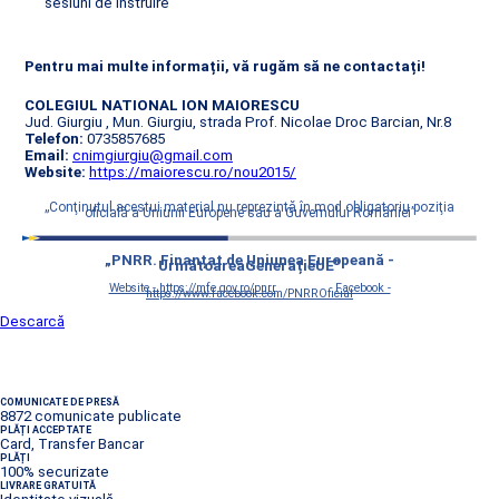
sesiuni de instruire
Pentru mai multe informații, vă rugăm să ne contactați!
COLEGIUL NATIONAL ION MAIORESCU
Jud. Giurgiu , Mun. Giurgiu, strada Prof. Nicolae Droc Barcian, Nr.8
Telefon:
0735857685
Email:
cnimgiurgiu@gmail.com
Website:
https://maiorescu.ro/nou2015/
„Conţinutul acestui material nu reprezintă în mod obligatoriu poziţia
oficială a Uniunii Europene sau a Guvernului României”
„PNRR. Finanțat de Uniunea Europeană -
UrmătoareaGenerațieUE”
Website - https://mfe.gov.ro/pnrr
Facebook -
https://www.facebook.com/PNRROficial
Descarcă
COMUNICATE DE PRESĂ
8872 comunicate publicate
PLĂȚI ACCEPTATE
Card, Transfer Bancar
PLĂȚI
100% securizate
LIVRARE GRATUITĂ