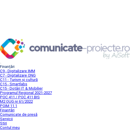
Finanțări
C9 - Digitalizare IMM
C7 - Digitalizare ONG
C11 - Turism și cultură
C15 - Smartlabs
C15 - Dotări IT & Mobilier
Programul Regional 2021-2027
POC 411 / POC 411 BIS
M2 OUG nr 61/2022
POIM 11.1
Finanțări
Comunicate de presă
Servicii
Știri
Contul meu