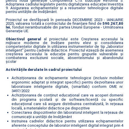
pentru noua generație Componenta C15: Educație Reforma 5.
Adoptarea cadrului legislativ pentru digitalizarea educației Investiția
9. Asigurarea echipamentelor și a resurselor tehnologice digitale
pentru unitățile de învățământ.
Proiectul se desfășoară în perioada DECEMBRIE 2023 - IANUARIE
2025, valoarea totală a contractului de finanțare fiind de
590.267,80
lei
, fonduri nerambursabile din partea Uniunii Europene - Următoarea
Generație UE.
Obiectivul general
al proiectului este Creșterea accesului la
mijloace moderne de învățare pentru elevi și consolidarea
competențelor digitale în utilizarea instrumentelor de tip „laborator
inteligent” pentru cadrele didactice. Proiectul vizează de asemenea
creșterea accesului la educație pentru grupurile vulnerabile și
combaterea excluziunii sociale, absenteismului și abandonului
școlar
Activitățile derulate în cadrul proiectului
Achiziționarea de echipamente tehnologice (inclusiv mobilier
ergonomic adaptat și integrat specific) pentru dezvoltarea unor
laboratoare inteligente digitale, (smartlab) conform OME nr.
3497/2022
Achiziționarea de conținut educațional care va acoperi domenii
din programa școlară și de software/licență cu specific
educațional care să asigure distribuirea centralizată, în rețeaua
locală, a materialelor didactice pe dispozitive
Conectarea dispozitivelor din laboratorul inteligent la rețeaua de
comunicații a unității de învățământ
Instruirea cadrelor didactice pentru utilizarea echipamentelor
aferente conceptului de laborator inteligent digital integrat prin 4