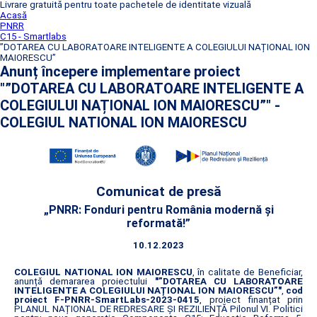
Livrare gratuită pentru toate pachetele de identitate vizuală
Acasă
PNRR
C15 - Smartlabs
”DOTAREA CU LABORATOARE INTELIGENTE A COLEGIULUI NAȚIONAL ION
MAIORESCU”
Anunț începere implementare proiect
"”DOTAREA CU LABORATOARE INTELIGENTE A
COLEGIULUI NAȚIONAL ION MAIORESCU”" -
COLEGIUL NATIONAL ION MAIORESCU
Comunicat de presă
„PNRR: Fonduri pentru România modernă și
reformată!”
10.12.2023
COLEGIUL NATIONAL ION MAIORESCU
, în calitate de Beneficiar,
anunță demararea proiectului
"”DOTAREA CU LABORATOARE
INTELIGENTE A COLEGIULUI NAȚIONAL ION MAIORESCU”"
,
cod
proiect F-PNRR-SmartLabs-2023-0415
, proiect finanțat prin
PLANUL NAȚIONAL DE REDRESARE ȘI REZILIENȚĂ Pilonul VI. Politici