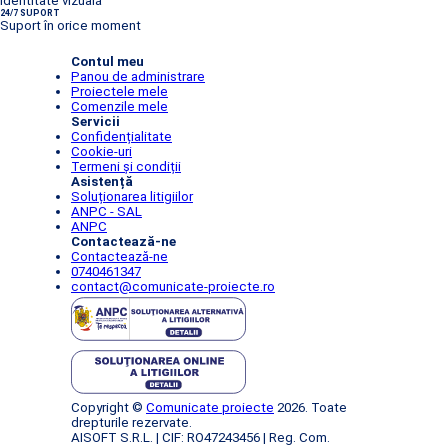
Identitate vizuală
24/7 SUPORT
Suport în orice moment
Contul meu
Panou de administrare
Proiectele mele
Comenzile mele
Servicii
Confidențialitate
Cookie-uri
Termeni și condiții
Asistență
Soluționarea litigiilor
ANPC - SAL
ANPC
Contactează-ne
Contactează-ne
0740461347
contact@comunicate-proiecte.ro
Copyright ©
Comunicate proiecte
2026. Toate
drepturile rezervate.
AISOFT S.R.L. | CIF: RO47243456 | Reg. Com.