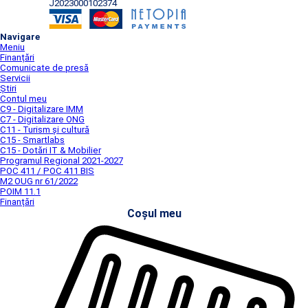
J2023000102374
Navigare
Meniu
Finanțări
Comunicate de presă
Servicii
Știri
Contul meu
C9 - Digitalizare IMM
C7 - Digitalizare ONG
C11 - Turism și cultură
C15 - Smartlabs
C15 - Dotări IT & Mobilier
Programul Regional 2021-2027
POC 411 / POC 411 BIS
M2 OUG nr 61/2022
POIM 11.1
Finanțări
Coșul meu