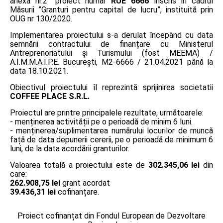
anexa nr.2” proiect număr
RUE 6666
înscris în cadrul
Măsurii ”Granturi pentru capital de lucru”, instituită prin
OUG nr 130/2020.
Implementarea proiectului s-a derulat începând cu data
semnării contractului de finanțare cu Ministerul
Antreprenoriatului și Turismului (fost MEEMA) /
A.I.M.M.A.I.P.E. București, M2-6666 / 21.04.2021 până la
data 18.10.2021.
Obiectivul proiectului îl reprezintă sprijinirea societatii
COFFEE PLACE S.R.L.
Proiectul are printre principalele rezultate, următoarele:
- menținerea activității pe o perioadă de minim 6 luni.
- menținerea/suplimentarea numărului locurilor de muncă
față de data depunerii cererii, pe o perioadă de minimum 6
luni, de la data acordării granturilor.
Valoarea totală a proiectului este de
302.345,06 lei
din
care:
262.908,75 lei
grant acordat
39.436,31 lei
cofinanțare.
Proiect cofinanțat din Fondul European de Dezvoltare