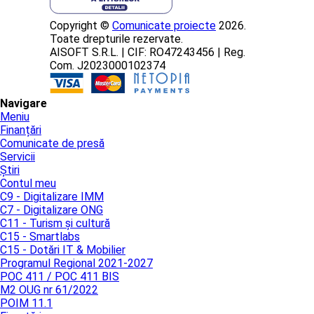
Copyright ©
Comunicate proiecte
2026.
Toate drepturile rezervate.
AISOFT S.R.L. | CIF: RO47243456 | Reg.
Com. J2023000102374
Navigare
Meniu
Finanțări
Comunicate de presă
Servicii
Știri
Contul meu
C9 - Digitalizare IMM
C7 - Digitalizare ONG
C11 - Turism și cultură
C15 - Smartlabs
C15 - Dotări IT & Mobilier
Programul Regional 2021-2027
POC 411 / POC 411 BIS
M2 OUG nr 61/2022
POIM 11.1