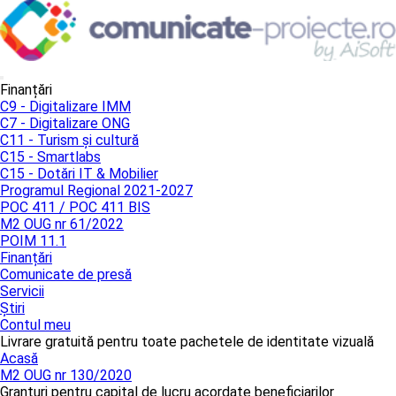
Finanțări
C9 - Digitalizare IMM
C7 - Digitalizare ONG
C11 - Turism și cultură
C15 - Smartlabs
C15 - Dotări IT & Mobilier
Programul Regional 2021-2027
POC 411 / POC 411 BIS
M2 OUG nr 61/2022
POIM 11.1
Finanțări
Comunicate de presă
Servicii
Știri
Contul meu
Livrare gratuită pentru toate pachetele de identitate vizuală
Acasă
M2 OUG nr 130/2020
Granturi pentru capital de lucru acordate beneficiarilor