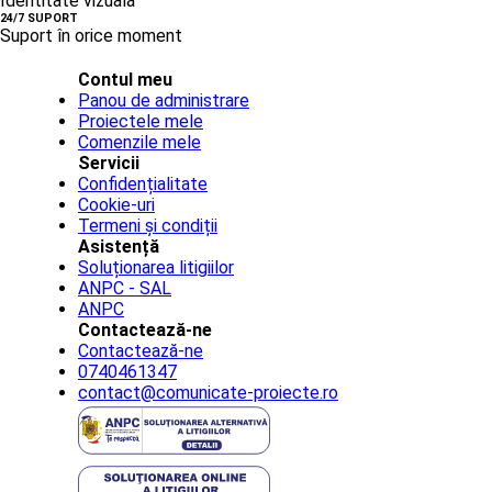
Identitate vizuală
24/7 SUPORT
Suport în orice moment
Contul meu
Panou de administrare
Proiectele mele
Comenzile mele
Servicii
Confidențialitate
Cookie-uri
Termeni și condiții
Asistență
Soluționarea litigiilor
ANPC - SAL
ANPC
Contactează-ne
Contactează-ne
0740461347
contact@comunicate-proiecte.ro