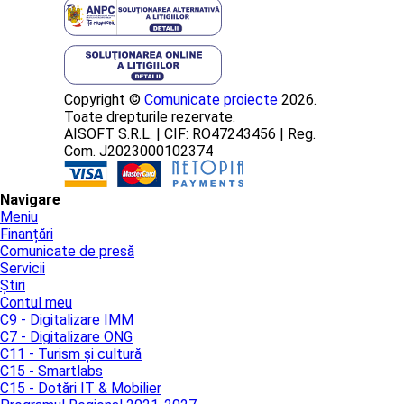
Copyright ©
Comunicate proiecte
2026.
Toate drepturile rezervate.
AISOFT S.R.L. | CIF: RO47243456 | Reg.
Com. J2023000102374
Navigare
Meniu
Finanțări
Comunicate de presă
Servicii
Știri
Contul meu
C9 - Digitalizare IMM
C7 - Digitalizare ONG
C11 - Turism și cultură
C15 - Smartlabs
C15 - Dotări IT & Mobilier