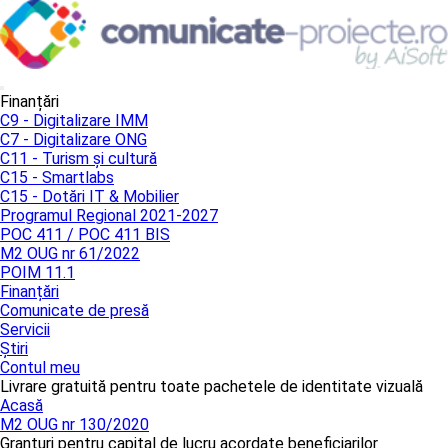
Finanțări
C9 - Digitalizare IMM
C7 - Digitalizare ONG
C11 - Turism și cultură
C15 - Smartlabs
C15 - Dotări IT & Mobilier
Programul Regional 2021-2027
POC 411 / POC 411 BIS
M2 OUG nr 61/2022
POIM 11.1
Finanțări
Comunicate de presă
Servicii
Știri
Contul meu
Livrare gratuită pentru toate pachetele de identitate vizuală
Acasă
M2 OUG nr 130/2020
Granturi pentru capital de lucru acordate beneficiarilor