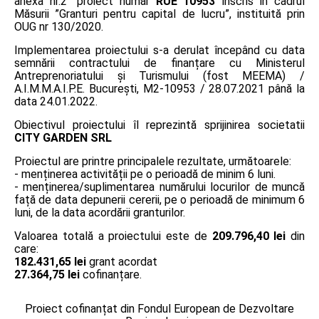
anexa nr.2” proiect număr
RUE 10953
înscris în cadrul
Măsurii ”Granturi pentru capital de lucru”, instituită prin
OUG nr 130/2020.
Implementarea proiectului s-a derulat începând cu data
semnării contractului de finanțare cu Ministerul
Antreprenoriatului și Turismului (fost MEEMA) /
A.I.M.M.A.I.P.E. București, M2-10953 / 28.07.2021 până la
data 24.01.2022.
Obiectivul proiectului îl reprezintă sprijinirea societatii
CITY GARDEN SRL
Proiectul are printre principalele rezultate, următoarele:
- menținerea activității pe o perioadă de minim 6 luni.
- menținerea/suplimentarea numărului locurilor de muncă
față de data depunerii cererii, pe o perioadă de minimum 6
luni, de la data acordării granturilor.
Valoarea totală a proiectului este de
209.796,40 lei
din
care:
182.431,65 lei
grant acordat
27.364,75 lei
cofinanțare.
Proiect cofinanțat din Fondul European de Dezvoltare