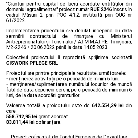
"Granturi pentru capital de lucru acordate entităților din
domeniul agroalimentar" proiect număr
RUE 2246
înscris în
cadrul Măsurii 2 prin POC 4.1.2, instituită prin OUG nr
61/2022.
Implementarea proiectului s-a derulat începând cu data
semnării contractului de finanțare cu Ministerul
Antreprenoriatului și Turismului / A.I.M.M.A.I.P.E. Timişoara,
M2-2246 / 20.06.2022 până la data 14.05.2023.
Obiectivul proiectului îl reprezintă sprijinirea societatii
CISWORK PFLEGE SRL
Proiectul are printre principalele rezultate, următoarele:
- menținerea activității pe o perioadă de minim 6 luni.
- menținerea/suplimentarea numărului locurilor de muncă
față de data depunerii cererii, pe o perioadă de minimum 6
luni, de la data acordării granturilor.
Valoarea totală a proiectului este de
642.554,39 lei
din
care:
558.742,95 lei
grant acordat
83.811,44 lei
cofinanțare.
Proiect cofinanțat din Fondul European de Dezvoltare