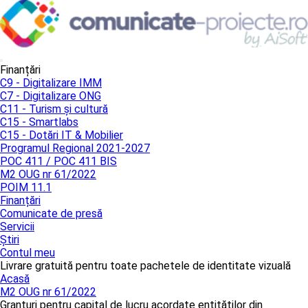
Finanțări
C9 - Digitalizare IMM
C7 - Digitalizare ONG
C11 - Turism și cultură
C15 - Smartlabs
C15 - Dotări IT & Mobilier
Programul Regional 2021-2027
POC 411 / POC 411 BIS
M2 OUG nr 61/2022
POIM 11.1
Finanțări
Comunicate de presă
Servicii
Știri
Contul meu
Livrare gratuită pentru toate pachetele de identitate vizuală
Acasă
M2 OUG nr 61/2022
Granturi pentru capital de lucru acordate entităților din