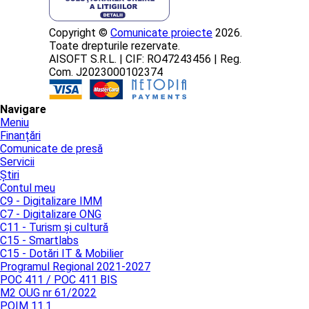
Copyright ©
Comunicate proiecte
2026.
Toate drepturile rezervate.
AISOFT S.R.L. | CIF: RO47243456 | Reg.
Com. J2023000102374
Navigare
Meniu
Finanțări
Comunicate de presă
Servicii
Știri
Contul meu
C9 - Digitalizare IMM
C7 - Digitalizare ONG
C11 - Turism și cultură
C15 - Smartlabs
C15 - Dotări IT & Mobilier
Programul Regional 2021-2027
POC 411 / POC 411 BIS
M2 OUG nr 61/2022
POIM 11.1