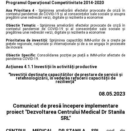
Programul Operațional Competitivitate 2014-2020
Axa Prioritara 4
- Sprijinirea ameliorării efectelor provocate de criză în
contextul pandemiei de COVID-19 și al consecințelor sale sociale și asupra
pregătirii unei redresări verzi, digitale și reziliente a economiei
Obiectiv Tematic
- Sprijinirea ameliorării efectelor provocate de criză în
contextul pandemiei de COVID-19 și al consecințelor sale sociale și
pregătirea unei redresări verzi, digitale și reziliente a economiei
Prioritatea de investiții:
Sprijinirea capacității IMM-urilor de a crește pe
piețele regionale, naționale și internaționale și de a se angaja în procesele
de inovare.
Obiectiv Specific:
Consolidarea poziției pe piață a IMM-urilor afectate de
pandemia COVID-19.
Acțiunea 4.1.1 Investiții în activități productive
"Investiții destinate capacităților de prestare de servicii și
retehnologizării, în vederea refacerii capacității de
reziliență"
08.05.2023
Comunicat de presă începere implementare
proiect "Dezvoltarea Centrului Medical Dr Stanila
SRL"
CENTRUL MEDICAL DR.STANILA SRL
, cod de