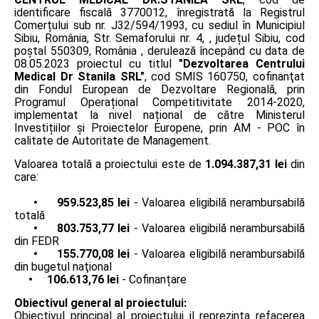
identificare fiscală 3770012, înregistrată la Registrul
Comerțului sub nr. J32/594/1993, cu sediul în Municipiul
Sibiu, România, Str. Semaforului nr. 4, , județul Sibiu, cod
poștal 550309, România , derulează începând cu data de
08.05.2023 proiectul cu titlul
"Dezvoltarea Centrului
Medical Dr Stanila SRL"
, cod SMIS 160750, cofinanţat
din Fondul European de Dezvoltare Regională, prin
Programul Operațional Competitivitate 2014-2020,
implementat la nivel național de către Ministerul
Investițiilor și Proiectelor Europene, prin AM - POC în
calitate de Autoritate de Management.
Valoarea totală a proiectului este de
1.094.387,31 lei
din
care:
• 959.523,85 lei
- Valoarea eligibilă nerambursabilă
totală
• 803.753,77 lei
- Valoarea eligibilă nerambursabilă
din FEDR
• 155.770,08 lei
- Valoarea eligibilă nerambursabilă
din bugetul naţional
• 106.613,76 lei
- Cofinanțare
Obiectivul general al proiectului:
Obiectivul principal al proiectului il reprezinta refacerea