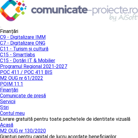
Finanțări
C9 - Digitalizare IMM
C7 - Digitalizare ONG
C11 - Turism și cultură
C15 - Smartlabs
C15 - Dotări IT & Mobilier
Programul Regional 2021-2027
POC 411 / POC 411 BIS
M2 OUG nr 61/2022
POIM 11.1
Finanțări
Comunicate de presă
Servicii
Știri
Contul meu
Livrare gratuită pentru toate pachetele de identitate vizuală
Acasă
M2 OUG nr 130/2020
Granturi pentru capital de lucru acordate beneficiarilor