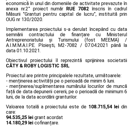
economică în unul din domeniile de activitate prevazute în
anexa nr.2” proiect număr
RUE 7082
înscris în cadrul
Măsurii ”Granturi pentru capital de lucru”, instituită prin
OUG nr 130/2020.
Implementarea proiectului s-a derulat începând cu data
semnării contractului de finanțare cu Ministerul
Antreprenoriatului și Turismului (fost MEEMA) /
A.I.M.M.A.I.P.E. Ploiești, M2-7082 / 07.04.2021 până la
data 01.10.2021.
Obiectivul proiectului îl reprezintă sprijinirea societatii
CĂTY & ROBY LOGISTIC SRL
Proiectul are printre principalele rezultate, următoarele:
- menținerea activității pe o perioadă de minim 6 luni.
- menținerea/suplimentarea numărului locurilor de muncă
față de data depunerii cererii, pe o perioadă de minimum 6
luni, de la data acordării granturilor.
Valoarea totală a proiectului este de
108.715,54 lei
din
care:
94.535,25 lei
grant acordat
14.180,29 lei
cofinanțare.