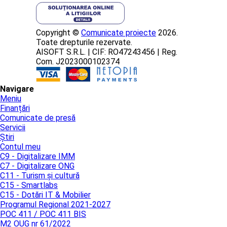
Copyright ©
Comunicate proiecte
2026.
Toate drepturile rezervate.
AISOFT S.R.L. | CIF: RO47243456 | Reg.
Com. J2023000102374
Navigare
Meniu
Finanțări
Comunicate de presă
Servicii
Știri
Contul meu
C9 - Digitalizare IMM
C7 - Digitalizare ONG
C11 - Turism și cultură
C15 - Smartlabs
C15 - Dotări IT & Mobilier
Programul Regional 2021-2027
POC 411 / POC 411 BIS
M2 OUG nr 61/2022