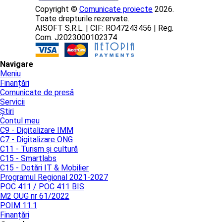
Copyright ©
Comunicate proiecte
2026.
Toate drepturile rezervate.
AISOFT S.R.L. | CIF: RO47243456 | Reg.
Com. J2023000102374
Navigare
Meniu
Finanțări
Comunicate de presă
Servicii
Știri
Contul meu
C9 - Digitalizare IMM
C7 - Digitalizare ONG
C11 - Turism și cultură
C15 - Smartlabs
C15 - Dotări IT & Mobilier
Programul Regional 2021-2027
POC 411 / POC 411 BIS
M2 OUG nr 61/2022
POIM 11.1
Finanțări