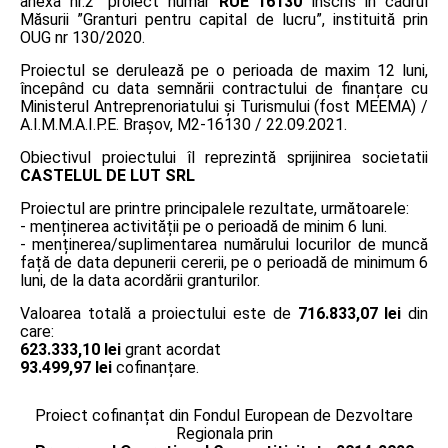
anexa nr.2” proiect număr
RUE 16130
înscris în cadrul
Măsurii ”Granturi pentru capital de lucru”, instituită prin
OUG nr 130/2020.
Proiectul se derulează pe o perioada de maxim 12 luni,
începând cu data semnării contractului de finanțare cu
Ministerul Antreprenoriatului și Turismului (fost MEEMA) /
A.I.M.M.A.I.P.E. Braşov, M2-16130 / 22.09.2021.
Obiectivul proiectului îl reprezintă sprijinirea societatii
CASTELUL DE LUT SRL
Proiectul are printre principalele rezultate, următoarele:
- menținerea activității pe o perioadă de minim 6 luni.
- menținerea/suplimentarea numărului locurilor de muncă
față de data depunerii cererii, pe o perioadă de minimum 6
luni, de la data acordării granturilor.
Valoarea totală a proiectului este de
716.833,07 lei
din
care:
623.333,10 lei
grant acordat
93.499,97 lei
cofinanțare.
Proiect cofinanțat din Fondul European de Dezvoltare
Regionala prin