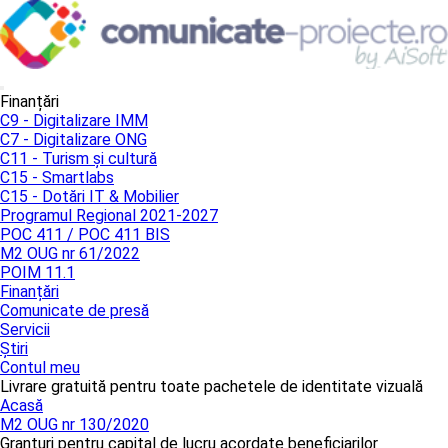
Finanțări
C9 - Digitalizare IMM
C7 - Digitalizare ONG
C11 - Turism și cultură
C15 - Smartlabs
C15 - Dotări IT & Mobilier
Programul Regional 2021-2027
POC 411 / POC 411 BIS
M2 OUG nr 61/2022
POIM 11.1
Finanțări
Comunicate de presă
Servicii
Știri
Contul meu
Livrare gratuită pentru toate pachetele de identitate vizuală
Acasă
M2 OUG nr 130/2020
Granturi pentru capital de lucru acordate beneficiarilor