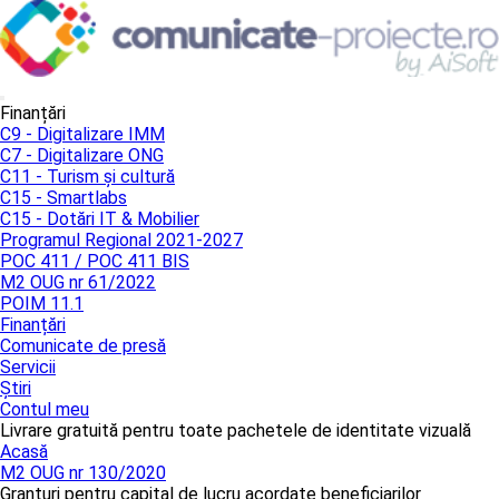
Finanțări
C9 - Digitalizare IMM
C7 - Digitalizare ONG
C11 - Turism și cultură
C15 - Smartlabs
C15 - Dotări IT & Mobilier
Programul Regional 2021-2027
POC 411 / POC 411 BIS
M2 OUG nr 61/2022
POIM 11.1
Finanțări
Comunicate de presă
Servicii
Știri
Contul meu
Livrare gratuită pentru toate pachetele de identitate vizuală
Acasă
M2 OUG nr 130/2020
Granturi pentru capital de lucru acordate beneficiarilor