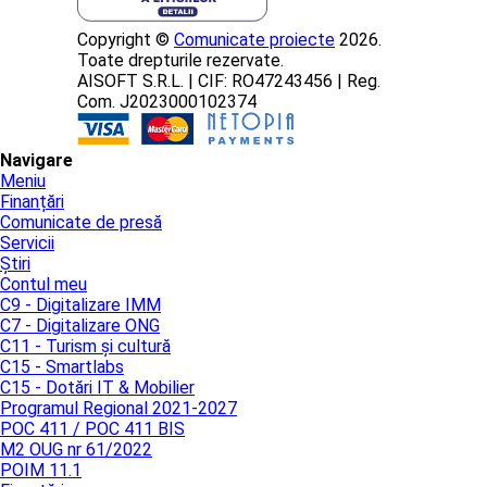
Copyright ©
Comunicate proiecte
2026.
Toate drepturile rezervate.
AISOFT S.R.L. | CIF: RO47243456 | Reg.
Com. J2023000102374
Navigare
Meniu
Finanțări
Comunicate de presă
Servicii
Știri
Contul meu
C9 - Digitalizare IMM
C7 - Digitalizare ONG
C11 - Turism și cultură
C15 - Smartlabs
C15 - Dotări IT & Mobilier
Programul Regional 2021-2027
POC 411 / POC 411 BIS
M2 OUG nr 61/2022
POIM 11.1