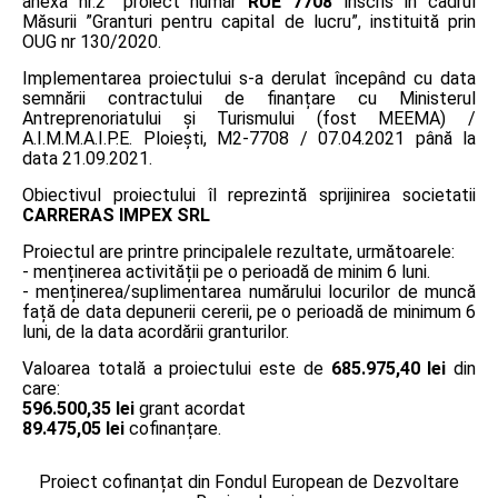
anexa nr.2” proiect număr
RUE 7708
înscris în cadrul
Măsurii ”Granturi pentru capital de lucru”, instituită prin
OUG nr 130/2020.
Implementarea proiectului s-a derulat începând cu data
semnării contractului de finanțare cu Ministerul
Antreprenoriatului și Turismului (fost MEEMA) /
A.I.M.M.A.I.P.E. Ploiești, M2-7708 / 07.04.2021 până la
data 21.09.2021.
Obiectivul proiectului îl reprezintă sprijinirea societatii
CARRERAS IMPEX SRL
Proiectul are printre principalele rezultate, următoarele:
- menținerea activității pe o perioadă de minim 6 luni.
- menținerea/suplimentarea numărului locurilor de muncă
față de data depunerii cererii, pe o perioadă de minimum 6
luni, de la data acordării granturilor.
Valoarea totală a proiectului este de
685.975,40 lei
din
care:
596.500,35 lei
grant acordat
89.475,05 lei
cofinanțare.
Proiect cofinanțat din Fondul European de Dezvoltare