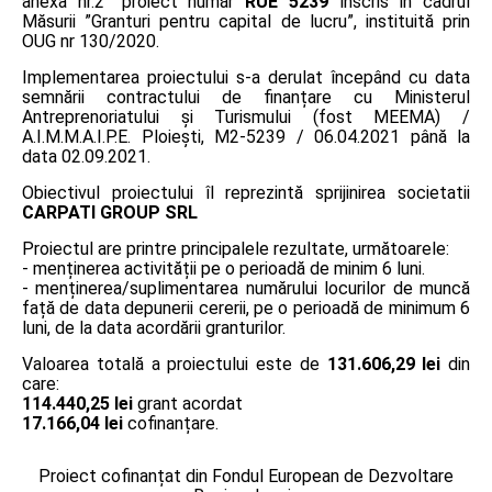
anexa nr.2” proiect număr
RUE 5239
înscris în cadrul
Măsurii ”Granturi pentru capital de lucru”, instituită prin
OUG nr 130/2020.
Implementarea proiectului s-a derulat începând cu data
semnării contractului de finanțare cu Ministerul
Antreprenoriatului și Turismului (fost MEEMA) /
A.I.M.M.A.I.P.E. Ploiești, M2-5239 / 06.04.2021 până la
data 02.09.2021.
Obiectivul proiectului îl reprezintă sprijinirea societatii
CARPATI GROUP SRL
Proiectul are printre principalele rezultate, următoarele:
- menținerea activității pe o perioadă de minim 6 luni.
- menținerea/suplimentarea numărului locurilor de muncă
față de data depunerii cererii, pe o perioadă de minimum 6
luni, de la data acordării granturilor.
Valoarea totală a proiectului este de
131.606,29 lei
din
care:
114.440,25 lei
grant acordat
17.166,04 lei
cofinanțare.
Proiect cofinanțat din Fondul European de Dezvoltare