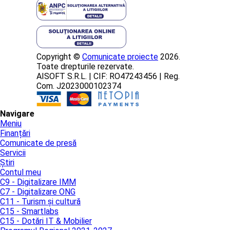
Copyright ©
Comunicate proiecte
2026.
Toate drepturile rezervate.
AISOFT S.R.L. | CIF: RO47243456 | Reg.
Com. J2023000102374
Navigare
Meniu
Finanțări
Comunicate de presă
Servicii
Știri
Contul meu
C9 - Digitalizare IMM
C7 - Digitalizare ONG
C11 - Turism și cultură
C15 - Smartlabs
C15 - Dotări IT & Mobilier