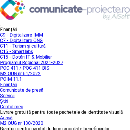
Finanțări
C9 - Digitalizare IMM
C7 - Digitalizare ONG
C11 - Turism și cultură
C15 - Smartlabs
C15 - Dotări IT & Mobilier
Programul Regional 2021-2027
POC 411 / POC 411 BIS
M2 OUG nr 61/2022
POIM 11.1
Finanțări
Comunicate de presă
Servicii
Știri
Contul meu
Livrare gratuită pentru toate pachetele de identitate vizuală
Acasă
M2 OUG nr 130/2020
Granturi pentru capital de lucru acordate beneficiarilor