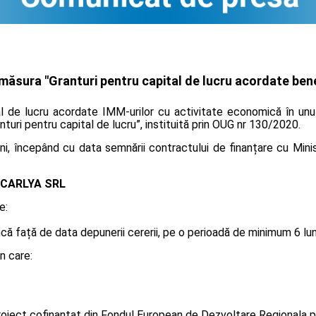
ăsura "Granturi pentru capital de lucru acordate benef
l de lucru acordate IMM-urilor cu activitate economică în unul
anturi pentru capital de lucru”, instituită prin OUG nr 130/2020.
i, începând cu data semnării contractului de finanțare cu Minis
CARLYA SRL
e:
 față de data depunerii cererii, pe o perioadă de minimum 6 luni, 
n care:
oiect cofinanțat din Fondul European de Dezvoltare Regionala p