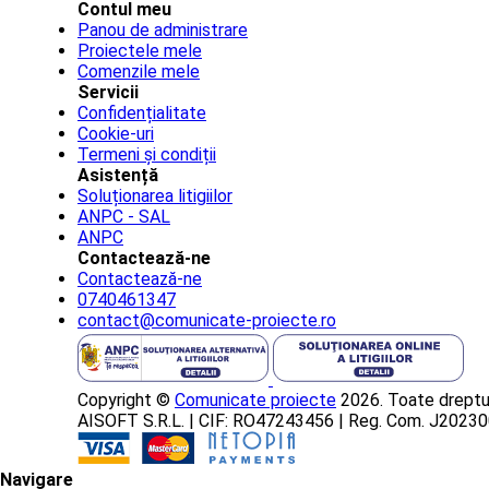
Contul meu
Panou de administrare
Proiectele mele
Comenzile mele
Servicii
Confidențialitate
Cookie-uri
Termeni și condiții
Asistență
Soluționarea litigiilor
ANPC - SAL
ANPC
Contactează-ne
Contactează-ne
0740461347
contact@comunicate-proiecte.ro
Copyright ©
Comunicate proiecte
2026. Toate dreptur
AISOFT S.R.L. | CIF: RO47243456 | Reg. Com. J202
Navigare