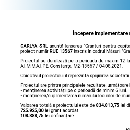
Începere implementare m
CARLYA SRL
anunță lansarea ”Granturi pentru capita
proiect număr
RUE 13567
înscris în cadrul Măsurii ”Gr
Proiectul se derulează pe o perioada de maxim 12 lun
A.I.M.M.A.I.P.E. Constanţa, M2-13567 / 04.08.2021.
Obiectivul proiectului îl reprezintă sprijinirea societatii
Proiectul are printre principalele rezultate, următoarel
- menținerea activității pe o perioadă de minim 6 luni.
- menținerea/suplimentarea numărului locurilor de muncă
Valoarea totală a proiectului este de
834.813,75 lei
di
725.925,00 lei
grant acordat
108.888,75 lei
cofinanțare.
Pr