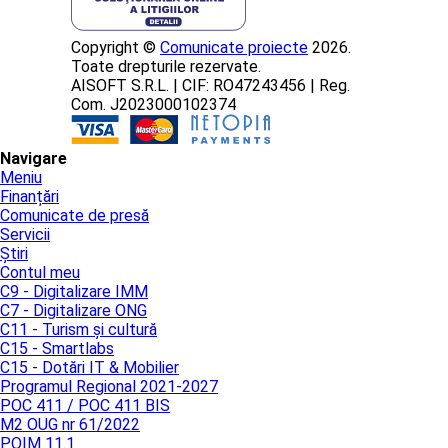
Copyright ©
Comunicate proiecte
2026.
Toate drepturile rezervate.
AISOFT S.R.L. | CIF: RO47243456 | Reg.
Com. J2023000102374
Navigare
Meniu
Finanțări
Comunicate de presă
Servicii
Știri
Contul meu
C9 - Digitalizare IMM
C7 - Digitalizare ONG
C11 - Turism și cultură
C15 - Smartlabs
C15 - Dotări IT & Mobilier
Programul Regional 2021-2027
POC 411 / POC 411 BIS
M2 OUG nr 61/2022
POIM 11.1