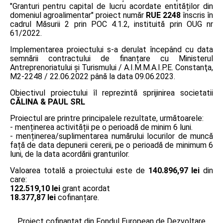
"Granturi pentru capital de lucru acordate entităților din
domeniul agroalimentar" proiect număr
RUE 2248
înscris în
cadrul Măsurii 2 prin POC 4.1.2, instituită prin OUG nr
61/2022.
Implementarea proiectului s-a derulat începând cu data
semnării contractului de finanțare cu Ministerul
Antreprenoriatului și Turismului / A.I.M.M.A.I.P.E. Constanţa,
M2-2248 / 22.06.2022 până la data 09.06.2023.
Obiectivul proiectului îl reprezintă sprijinirea societatii
CĂLINA & PAUL SRL
Proiectul are printre principalele rezultate, următoarele:
- menținerea activității pe o perioadă de minim 6 luni.
- menținerea/suplimentarea numărului locurilor de muncă
față de data depunerii cererii, pe o perioadă de minimum 6
luni, de la data acordării granturilor.
Valoarea totală a proiectului este de
140.896,97 lei
din
care:
122.519,10 lei
grant acordat
18.377,87 lei
cofinanțare.
Proiect cofinanțat din Fondul European de Dezvoltare