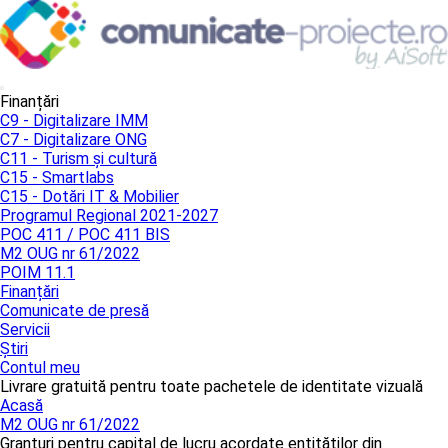
Finanțări
C9 - Digitalizare IMM
C7 - Digitalizare ONG
C11 - Turism și cultură
C15 - Smartlabs
C15 - Dotări IT & Mobilier
Programul Regional 2021-2027
POC 411 / POC 411 BIS
M2 OUG nr 61/2022
POIM 11.1
Finanțări
Comunicate de presă
Servicii
Știri
Contul meu
Livrare gratuită pentru toate pachetele de identitate vizuală
Acasă
M2 OUG nr 61/2022
Granturi pentru capital de lucru acordate entităților din