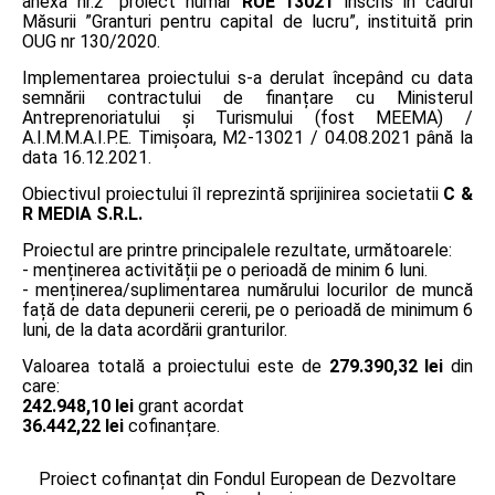
anexa nr.2” proiect număr
RUE 13021
înscris în cadrul
Măsurii ”Granturi pentru capital de lucru”, instituită prin
OUG nr 130/2020.
Implementarea proiectului s-a derulat începând cu data
semnării contractului de finanțare cu Ministerul
Antreprenoriatului și Turismului (fost MEEMA) /
A.I.M.M.A.I.P.E. Timişoara, M2-13021 / 04.08.2021 până la
data 16.12.2021.
Obiectivul proiectului îl reprezintă sprijinirea societatii
C &
R MEDIA S.R.L.
Proiectul are printre principalele rezultate, următoarele:
- menținerea activității pe o perioadă de minim 6 luni.
- menținerea/suplimentarea numărului locurilor de muncă
față de data depunerii cererii, pe o perioadă de minimum 6
luni, de la data acordării granturilor.
Valoarea totală a proiectului este de
279.390,32 lei
din
care:
242.948,10 lei
grant acordat
36.442,22 lei
cofinanțare.
Proiect cofinanțat din Fondul European de Dezvoltare