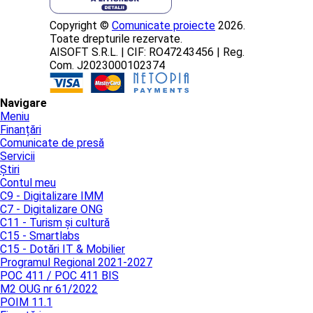
Copyright ©
Comunicate proiecte
2026.
Toate drepturile rezervate.
AISOFT S.R.L. | CIF: RO47243456 | Reg.
Com. J2023000102374
Navigare
Meniu
Finanțări
Comunicate de presă
Servicii
Știri
Contul meu
C9 - Digitalizare IMM
C7 - Digitalizare ONG
C11 - Turism și cultură
C15 - Smartlabs
C15 - Dotări IT & Mobilier
Programul Regional 2021-2027
POC 411 / POC 411 BIS
M2 OUG nr 61/2022
POIM 11.1