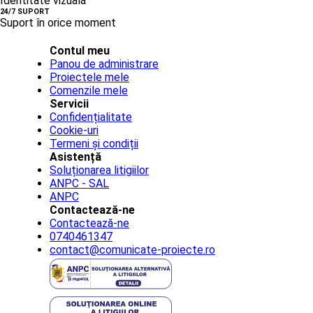
Identitate vizuală
24/7 SUPORT
Suport în orice moment
Contul meu
Panou de administrare
Proiectele mele
Comenzile mele
Servicii
Confidențialitate
Cookie-uri
Termeni și condiții
Asistență
Soluționarea litigiilor
ANPC - SAL
ANPC
Contactează-ne
Contactează-ne
0740461347
contact@comunicate-proiecte.ro