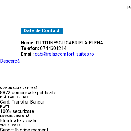
Pr
Date de Contact
Nume:
FURTUNESCU GABRIELA-ELENA
Telefon:
0744601214
Email:
gabi@relaxcomfort-suites.ro
Descarcă
COMUNICATE DE PRESĂ
8872 comunicate publicate
PLĂȚI ACCEPTATE
Card, Transfer Bancar
PLĂȚI
100% securizate
LIVRARE GRATUITĂ
Identitate vizuală
24/7 SUPORT
Suport în orice moment