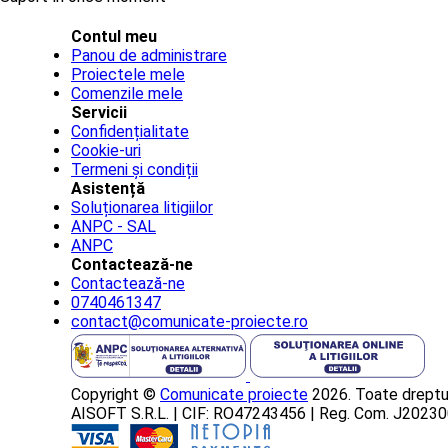
Contul meu
Panou de administrare
Proiectele mele
Comenzile mele
Servicii
Confidențialitate
Cookie-uri
Termeni și condiții
Asistență
Soluționarea litigiilor
ANPC - SAL
ANPC
Contactează-ne
Contactează-ne
0740461347
contact@comunicate-proiecte.ro
Copyright ©
Comunicate proiecte
2026. Toate dreptur
AISOFT S.R.L. | CIF: RO47243456 | Reg. Com. J202