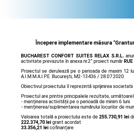
Începere implementare măsura "Granturi 
BUCHAREST CONFORT SUITES RELAX S.R.L.
anun
activitate prevazute în anexa nr.2” proiect număr
RUE
Proiectul se derulează pe o perioada de maxim 12 lun
A.I.M.M.A.I.P.E. București, M2-13436 / 28.07.2020.
Obiectivul proiectului îl reprezintă sprijinirea societatii
Proiectul are printre principalele rezultate, următoarel
- menținerea activității pe o perioadă de minim 6 luni.
- menținerea/suplimentarea numărului locurilor de muncă
Valoarea totală a proiectului este de
255.730,91 lei
di
222.374,70 lei
grant acordat
33.356,21 lei
cofinanțare.