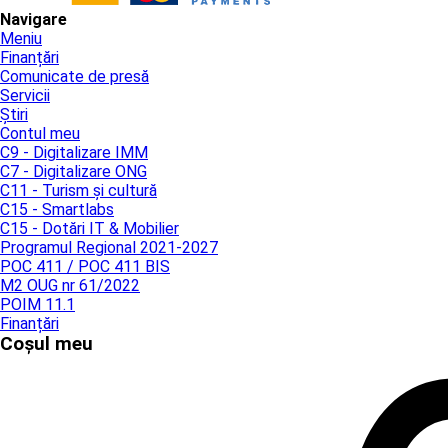
Navigare
Meniu
Finanțări
Comunicate de presă
Servicii
Știri
Contul meu
C9 - Digitalizare IMM
C7 - Digitalizare ONG
C11 - Turism și cultură
C15 - Smartlabs
C15 - Dotări IT & Mobilier
Programul Regional 2021-2027
POC 411 / POC 411 BIS
M2 OUG nr 61/2022
POIM 11.1
Finanțări
Coșul meu