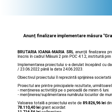
Anunț finalizare implementare măsura "Gran
BRUTARIA IOANA-MARIA SRL
anunță finalizarea pr
înscris în cadrul Măsurii 2 prin POC 4.1.2, instituită pr
Implementarea proiectului s-a derulat începând cu data
/ 23.06.2022 până la data 24.06.2023.
Obiectivul proiectului îl reprezintă sprijinirea societatii
Proiectul are printre principalele rezultate, următoarel
- menținerea activității pe o perioadă de minim 6 luni.
- menținerea/suplimentarea numărului locurilor de muncă
Valoarea totală a proiectului este de
89.826,96 lei
din
78.110,40 lei
grant acordat
11.716,56 lei
cofinanțare.