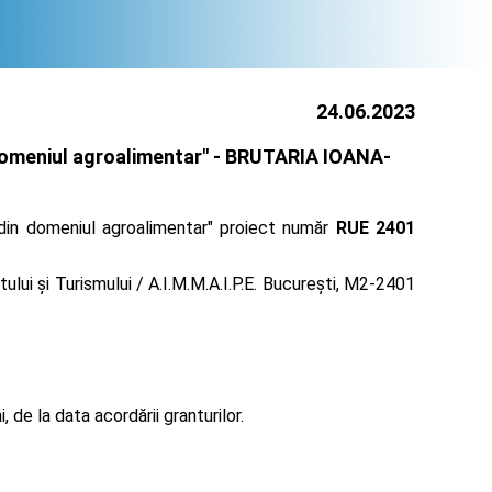
24.06.2023
domeniul agroalimentar" -
BRUTARIA IOANA-
r din domeniul agroalimentar" proiect număr
RUE 2401
lui și Turismului / A.I.M.M.A.I.P.E. București, M2-2401
de la data acordării granturilor.