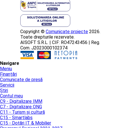
Copyright ©
Comunicate proiecte
2026.
Toate drepturile rezervate.
AISOFT S.R.L. | CIF: RO47243456 | Reg.
Com. J2023000102374
Navigare
Meniu
Finanțări
Comunicate de presă
Servicii
Știri
Contul meu
C9 - Digitalizare IMM
C7 - Digitalizare ONG
C11 - Turism și cultură
C15 - Smartlabs
C15 - Dotări IT & Mobilier