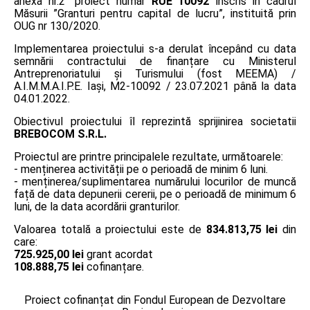
anexa nr.2” proiect număr
RUE 10092
înscris în cadrul
Măsurii ”Granturi pentru capital de lucru”, instituită prin
OUG nr 130/2020.
Implementarea proiectului s-a derulat începând cu data
semnării contractului de finanțare cu Ministerul
Antreprenoriatului și Turismului (fost MEEMA) /
A.I.M.M.A.I.P.E. Iaşi, M2-10092 / 23.07.2021 până la data
04.01.2022.
Obiectivul proiectului îl reprezintă sprijinirea societatii
BREBOCOM S.R.L.
Proiectul are printre principalele rezultate, următoarele:
- menținerea activității pe o perioadă de minim 6 luni.
- menținerea/suplimentarea numărului locurilor de muncă
față de data depunerii cererii, pe o perioadă de minimum 6
luni, de la data acordării granturilor.
Valoarea totală a proiectului este de
834.813,75 lei
din
care:
725.925,00 lei
grant acordat
108.888,75 lei
cofinanțare.
Proiect cofinanțat din Fondul European de Dezvoltare