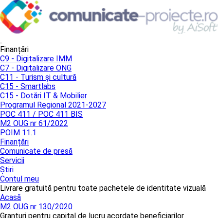
Finanțări
C9 - Digitalizare IMM
C7 - Digitalizare ONG
C11 - Turism și cultură
C15 - Smartlabs
C15 - Dotări IT & Mobilier
Programul Regional 2021-2027
POC 411 / POC 411 BIS
M2 OUG nr 61/2022
POIM 11.1
Finanțări
Comunicate de presă
Servicii
Știri
Contul meu
Livrare gratuită pentru toate pachetele de identitate vizuală
Acasă
M2 OUG nr 130/2020
Granturi pentru capital de lucru acordate beneficiarilor