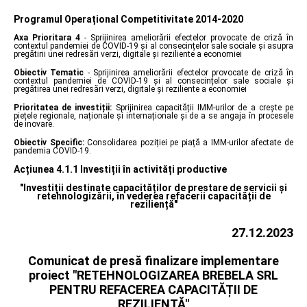
Programul Operațional Competitivitate 2014-2020
Axa Prioritara 4
- Sprijinirea ameliorării efectelor provocate de criză în
contextul pandemiei de COVID-19 și al consecințelor sale sociale și asupra
pregătirii unei redresări verzi, digitale și reziliente a economiei
Obiectiv Tematic
- Sprijinirea ameliorării efectelor provocate de criză în
contextul pandemiei de COVID-19 și al consecințelor sale sociale și
pregătirea unei redresări verzi, digitale și reziliente a economiei
Prioritatea de investiții:
Sprijinirea capacității IMM-urilor de a crește pe
piețele regionale, naționale și internaționale și de a se angaja în procesele
de inovare.
Obiectiv Specific:
Consolidarea poziției pe piață a IMM-urilor afectate de
pandemia COVID-19.
Acțiunea 4.1.1 Investiții în activități productive
"Investiții destinate capacităților de prestare de servicii și
retehnologizării, în vederea refacerii capacității de
reziliență"
27.12.2023
Comunicat de presă finalizare implementare
proiect "RETEHNOLOGIZAREA BREBELA SRL
PENTRU REFACEREA CAPACITĂȚII DE
REZILIENȚĂ"