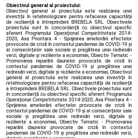
Obiectivul general al proiectului:
Obiectivul general al proiectului este realizarea unei
investiţii în retehnologizare pentru refacerea capacităţii
de rezilienţă a întreprinderii BREBELA SRL. Obiectivele
proiectului sunt în concordanţă cu obiectivul specific
aferent Programului Operaţional Competitivitate 2014-
2020, Axa Prioritara 4 - Sprijinirea ameliorării efectelor
provocate de criză în contextul pandemiei de COVID-19 şi
al consecinţelor sale sociale şi pregătirea unei redresări
verzi, digitale şi reziliente a economiei, Obiectiv Tematic -
Promovarea reparării daunelor provocate de criză în
contextul pandemiei de COVID-19 şi pregătirea unei
redresări verzi, digitale şi reziliente a economiei, Obiectivul
general al proiectului este realizarea unei investiţii în
retehnologizare pentru refacerea capacităţii de rezilienţă
a întreprinderii BREBELA SRL. Obiectivele proiectului sunt
în concordanţă cu obiectivul specific aferent Programului
Operaţional Competitivitate 2014-2020, Axa Prioritara 4 -
Sprijinirea ameliorării efectelor provocate de criză în
contextul pandemiei de COVID-19 şi al consecinţelor sale
sociale şi pregătirea unei redresări verzi, digitale şi
reziliente a economiei, Obiectiv Tematic - Promovarea
reparării daunelor provocate de criză în contextul
pandemiei de COVID-19 şi pregătirea unei redresări verzi,