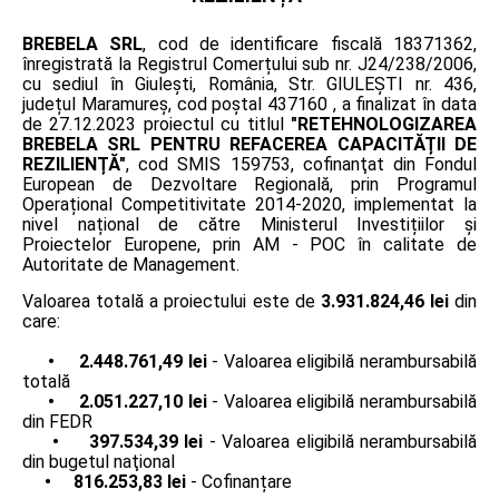
BREBELA SRL
, cod de identificare fiscală 18371362,
înregistrată la Registrul Comerțului sub nr. J24/238/2006,
cu sediul în Giulești, România, Str. GIULEȘTI nr. 436,
județul Maramureș, cod poștal 437160 , a finalizat în data
de 27.12.2023 proiectul cu titlul
"RETEHNOLOGIZAREA
BREBELA SRL PENTRU REFACEREA CAPACITĂȚII DE
REZILIENȚĂ"
, cod SMIS 159753, cofinanţat din Fondul
European de Dezvoltare Regională, prin Programul
Operațional Competitivitate 2014-2020, implementat la
nivel național de către Ministerul Investițiilor și
Proiectelor Europene, prin AM - POC în calitate de
Autoritate de Management.
Valoarea totală a proiectului este de
3.931.824,46 lei
din
care:
• 2.448.761,49 lei
- Valoarea eligibilă nerambursabilă
totală
• 2.051.227,10 lei
- Valoarea eligibilă nerambursabilă
din FEDR
• 397.534,39 lei
- Valoarea eligibilă nerambursabilă
din bugetul naţional
• 816.253,83 lei
- Cofinanțare