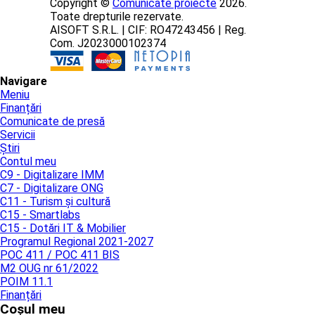
Copyright ©
Comunicate proiecte
2026.
Toate drepturile rezervate.
AISOFT S.R.L. | CIF: RO47243456 | Reg.
Com. J2023000102374
Navigare
Meniu
Finanțări
Comunicate de presă
Servicii
Știri
Contul meu
C9 - Digitalizare IMM
C7 - Digitalizare ONG
C11 - Turism și cultură
C15 - Smartlabs
C15 - Dotări IT & Mobilier
Programul Regional 2021-2027
POC 411 / POC 411 BIS
M2 OUG nr 61/2022
POIM 11.1
Finanțări
Coșul meu