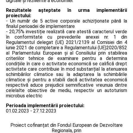
digitale şi reziliente a economiei.
Rezultatele așteptate în urma implementării
proiectului:
- Un număr de 5 active corporale achiziționate până la
finalul perioadei de implementare
- 20,75% investiție realizată care atestă caracterul verde
în conformitate cu prevederile anexei nr. 1 din
Regulamentul delegat (UE) 2021/2139 al Comisiei din 4
iunie 2021 de completare a Regulamentului (UE)2020/852
al Parlamentului European și al Consiliului prin stabilirea
criteriilor tehnice de examinare pentru a determina
condițiile în care o activitate economică se califică drept
activitate care contribuie în mod substanțial la atenuarea
schimbărilor climatice sau la adaptarea la schimbările
climatice și pentru a stabili dacă activitatea economică
respectivă aduce prejudicii semnificative vreunuia dintre
celelalte obiective de mediu, respectiv un autoturism
microbus electric
Perioada implementării proiectului:
01.02.2023 - 27.12.2023
Proiect cofinanțat din Fondul European de Dezvoltare
Regionala, prin