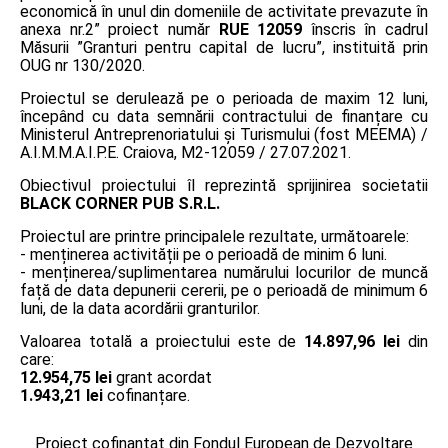
economică în unul din domeniile de activitate prevazute în
anexa nr.2” proiect număr
RUE 12059
înscris în cadrul
Măsurii ”Granturi pentru capital de lucru”, instituită prin
OUG nr 130/2020.
Proiectul se derulează pe o perioada de maxim 12 luni,
începând cu data semnării contractului de finanțare cu
Ministerul Antreprenoriatului și Turismului (fost MEEMA) /
A.I.M.M.A.I.P.E. Craiova, M2-12059 / 27.07.2021.
Obiectivul proiectului îl reprezintă sprijinirea societatii
BLACK CORNER PUB S.R.L.
Proiectul are printre principalele rezultate, următoarele:
- menținerea activității pe o perioadă de minim 6 luni.
- menținerea/suplimentarea numărului locurilor de muncă
față de data depunerii cererii, pe o perioadă de minimum 6
luni, de la data acordării granturilor.
Valoarea totală a proiectului este de
14.897,96 lei
din
care:
12.954,75 lei
grant acordat
1.943,21 lei
cofinanțare.
Proiect cofinanțat din Fondul European de Dezvoltare