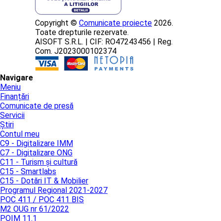
Copyright ©
Comunicate proiecte
2026.
Toate drepturile rezervate.
AISOFT S.R.L. | CIF: RO47243456 | Reg.
Com. J2023000102374
Navigare
Meniu
Finanțări
Comunicate de presă
Servicii
Știri
Contul meu
C9 - Digitalizare IMM
C7 - Digitalizare ONG
C11 - Turism și cultură
C15 - Smartlabs
C15 - Dotări IT & Mobilier
Programul Regional 2021-2027
POC 411 / POC 411 BIS
M2 OUG nr 61/2022
POIM 11.1