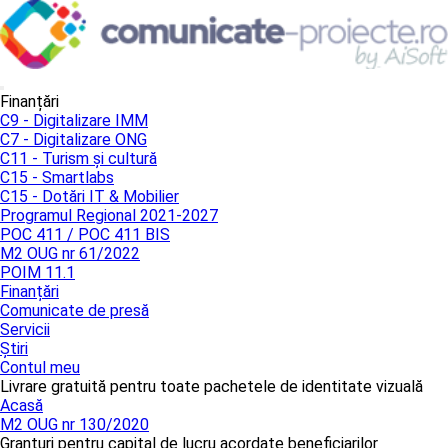
Finanțări
C9 - Digitalizare IMM
C7 - Digitalizare ONG
C11 - Turism și cultură
C15 - Smartlabs
C15 - Dotări IT & Mobilier
Programul Regional 2021-2027
POC 411 / POC 411 BIS
M2 OUG nr 61/2022
POIM 11.1
Finanțări
Comunicate de presă
Servicii
Știri
Contul meu
Livrare gratuită pentru toate pachetele de identitate vizuală
Acasă
M2 OUG nr 130/2020
Granturi pentru capital de lucru acordate beneficiarilor