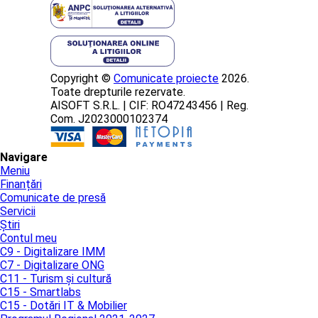
Copyright ©
Comunicate proiecte
2026.
Toate drepturile rezervate.
AISOFT S.R.L. | CIF: RO47243456 | Reg.
Com. J2023000102374
Navigare
Meniu
Finanțări
Comunicate de presă
Servicii
Știri
Contul meu
C9 - Digitalizare IMM
C7 - Digitalizare ONG
C11 - Turism și cultură
C15 - Smartlabs
C15 - Dotări IT & Mobilier