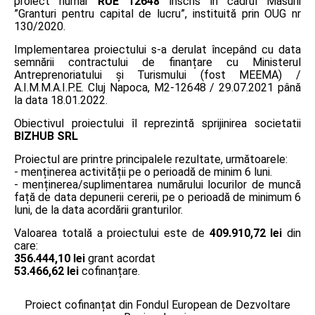
proiect număr
RUE 12648
înscris în cadrul Măsurii
”Granturi pentru capital de lucru”, instituită prin OUG nr
130/2020.
Implementarea proiectului s-a derulat începând cu data
semnării contractului de finanțare cu Ministerul
Antreprenoriatului și Turismului (fost MEEMA) /
A.I.M.M.A.I.P.E. Cluj Napoca, M2-12648 / 29.07.2021 până
la data 18.01.2022.
Obiectivul proiectului îl reprezintă sprijinirea societatii
BIZHUB SRL
Proiectul are printre principalele rezultate, următoarele:
- menținerea activității pe o perioadă de minim 6 luni.
- menținerea/suplimentarea numărului locurilor de muncă
față de data depunerii cererii, pe o perioadă de minimum 6
luni, de la data acordării granturilor.
Valoarea totală a proiectului este de
409.910,72 lei
din
care:
356.444,10 lei
grant acordat
53.466,62 lei
cofinanțare.
Proiect cofinanțat din Fondul European de Dezvoltare