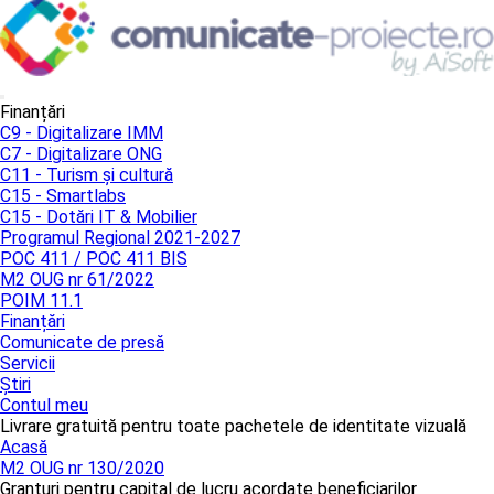
Finanțări
C9 - Digitalizare IMM
C7 - Digitalizare ONG
C11 - Turism și cultură
C15 - Smartlabs
C15 - Dotări IT & Mobilier
Programul Regional 2021-2027
POC 411 / POC 411 BIS
M2 OUG nr 61/2022
POIM 11.1
Finanțări
Comunicate de presă
Servicii
Știri
Contul meu
Livrare gratuită pentru toate pachetele de identitate vizuală
Acasă
M2 OUG nr 130/2020
Granturi pentru capital de lucru acordate beneficiarilor