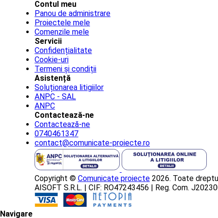
Contul meu
Panou de administrare
Proiectele mele
Comenzile mele
Servicii
Confidențialitate
Cookie-uri
Termeni și condiții
Asistență
Soluționarea litigiilor
ANPC - SAL
ANPC
Contactează-ne
Contactează-ne
0740461347
contact@comunicate-proiecte.ro
Copyright ©
Comunicate proiecte
2026. Toate dreptur
AISOFT S.R.L. | CIF: RO47243456 | Reg. Com. J202
Navigare