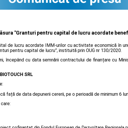
ura "Granturi pentru capital de lucru acordate benefi
tal de lucru acordate IMM-urilor cu activitate economică în unu
anturi pentru capital de lucru”, instituită prin OUG nr 130/2020.
i, începând cu data semnării contractului de finanțare cu Minis
BIOTOUCH SRL
e:
 față de data depunerii cererii, pe o perioadă de minimum 6 luni, 
 care:
oiect cofinanțat din Fondul European de Dezvoltare Regionala p