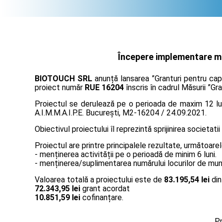
Începere implementare măs
BIOTOUCH SRL
anunță lansarea ”Granturi pentru capi
proiect număr
RUE 16204
înscris în cadrul Măsurii ”Gr
Proiectul se derulează pe o perioada de maxim 12 lun
A.I.M.M.A.I.P.E. București, M2-16204 / 24.09.2021.
Obiectivul proiectului îl reprezintă sprijinirea societatii
Proiectul are printre principalele rezultate, următoarel
- menținerea activității pe o perioadă de minim 6 luni.
- menținerea/suplimentarea numărului locurilor de muncă
Valoarea totală a proiectului este de
83.195,54 lei
din
72.343,95 lei
grant acordat
10.851,59 lei
cofinanțare.
Pr