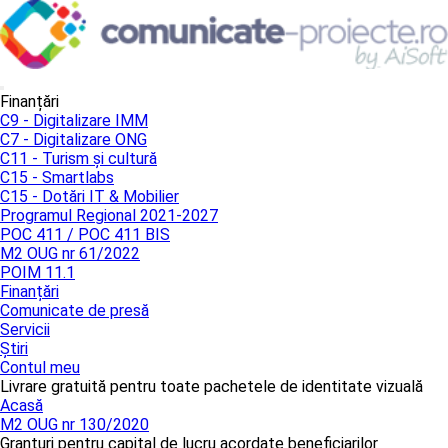
Finanțări
C9 - Digitalizare IMM
C7 - Digitalizare ONG
C11 - Turism și cultură
C15 - Smartlabs
C15 - Dotări IT & Mobilier
Programul Regional 2021-2027
POC 411 / POC 411 BIS
M2 OUG nr 61/2022
POIM 11.1
Finanțări
Comunicate de presă
Servicii
Știri
Contul meu
Livrare gratuită pentru toate pachetele de identitate vizuală
Acasă
M2 OUG nr 130/2020
Granturi pentru capital de lucru acordate beneficiarilor