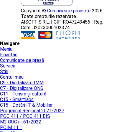
Copyright ©
Comunicate proiecte
2026.
Toate drepturile rezervate.
AISOFT S.R.L. | CIF: RO47243456 | Reg.
Com. J2023000102374
Navigare
Meniu
Finanțări
Comunicate de presă
Servicii
Știri
Contul meu
C9 - Digitalizare IMM
C7 - Digitalizare ONG
C11 - Turism și cultură
C15 - Smartlabs
C15 - Dotări IT & Mobilier
Programul Regional 2021-2027
POC 411 / POC 411 BIS
M2 OUG nr 61/2022
POIM 11.1