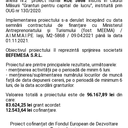
anexa nr.2” proiect număr
RUE 5868
înscris în cadrul
Măsurii ”Granturi pentru capital de lucru”, instituită prin
OUG nr 130/2020.
Implementarea proiectului s-a derulat începând cu data
semnării contractului de finanțare cu Ministerul
Antreprenoriatului și Turismului (fost MEEMA) /
A.I.M.M.A.I.P.E. Iaşi, M2-5868 / 09.04.2021 până la data
01.11.2021.
Obiectivul proiectului îl reprezintă sprijinirea societatii
BEFEMESA S.R.L.
Proiectul are printre principalele rezultate, următoarele:
- menținerea activității pe o perioadă de minim 6 luni.
- menținerea/suplimentarea numărului locurilor de muncă
față de data depunerii cererii, pe o perioadă de minimum 6
luni, de la data acordării granturilor.
Valoarea totală a proiectului este de
96.167,89 lei
din
care:
83.624,25 lei
grant acordat
12.543,64 lei
cofinanțare.
Proiect cofinanțat din Fondul European de Dezvoltare