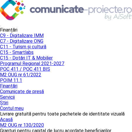
Finanțări
C9 - Digitalizare IMM
C7 - Digitalizare ONG
C11 - Turism și cultură
C15 - Smartlabs
C15 - Dotări IT & Mobilier
Programul Regional 2021-2027
POC 411 / POC 411 BIS
M2 OUG nr 61/2022
POIM 11.1
Finanțări
Comunicate de presă
Servicii
Știri
Contul meu
Livrare gratuită pentru toate pachetele de identitate vizuală
Acasă
M2 OUG nr 130/2020
Granturi pentru capital de lucru acordate beneficiarilor