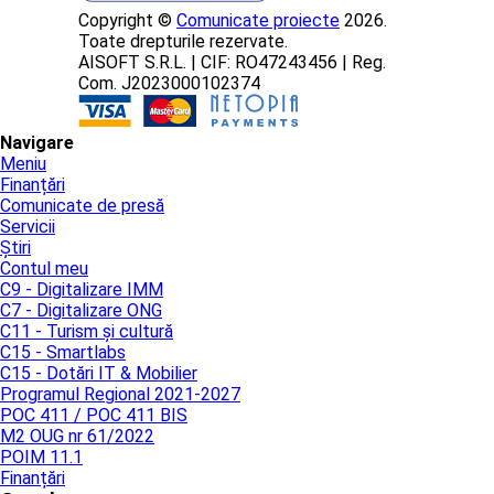
Copyright ©
Comunicate proiecte
2026.
Toate drepturile rezervate.
AISOFT S.R.L. | CIF: RO47243456 | Reg.
Com. J2023000102374
Navigare
Meniu
Finanțări
Comunicate de presă
Servicii
Știri
Contul meu
C9 - Digitalizare IMM
C7 - Digitalizare ONG
C11 - Turism și cultură
C15 - Smartlabs
C15 - Dotări IT & Mobilier
Programul Regional 2021-2027
POC 411 / POC 411 BIS
M2 OUG nr 61/2022
POIM 11.1
Finanțări