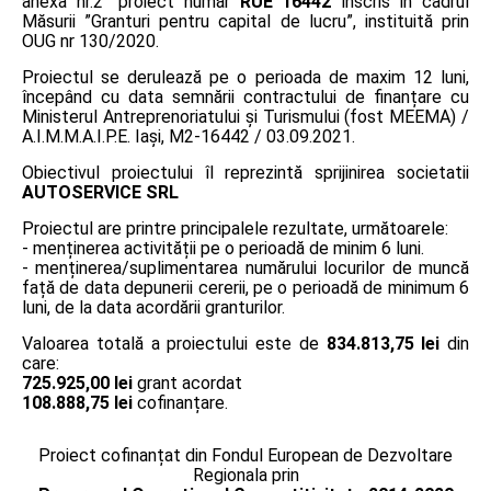
anexa nr.2” proiect număr
RUE 16442
înscris în cadrul
Măsurii ”Granturi pentru capital de lucru”, instituită prin
OUG nr 130/2020.
Proiectul se derulează pe o perioada de maxim 12 luni,
începând cu data semnării contractului de finanțare cu
Ministerul Antreprenoriatului și Turismului (fost MEEMA) /
A.I.M.M.A.I.P.E. Iaşi, M2-16442 / 03.09.2021.
Obiectivul proiectului îl reprezintă sprijinirea societatii
AUTOSERVICE SRL
Proiectul are printre principalele rezultate, următoarele:
- menținerea activității pe o perioadă de minim 6 luni.
- menținerea/suplimentarea numărului locurilor de muncă
față de data depunerii cererii, pe o perioadă de minimum 6
luni, de la data acordării granturilor.
Valoarea totală a proiectului este de
834.813,75 lei
din
care:
725.925,00 lei
grant acordat
108.888,75 lei
cofinanțare.
Proiect cofinanțat din Fondul European de Dezvoltare
Regionala prin