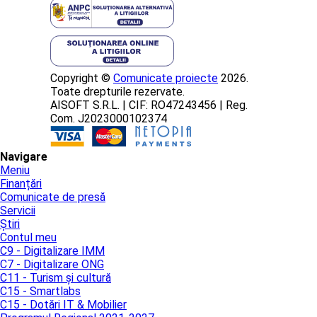
Copyright ©
Comunicate proiecte
2026.
Toate drepturile rezervate.
AISOFT S.R.L. | CIF: RO47243456 | Reg.
Com. J2023000102374
Navigare
Meniu
Finanțări
Comunicate de presă
Servicii
Știri
Contul meu
C9 - Digitalizare IMM
C7 - Digitalizare ONG
C11 - Turism și cultură
C15 - Smartlabs
C15 - Dotări IT & Mobilier