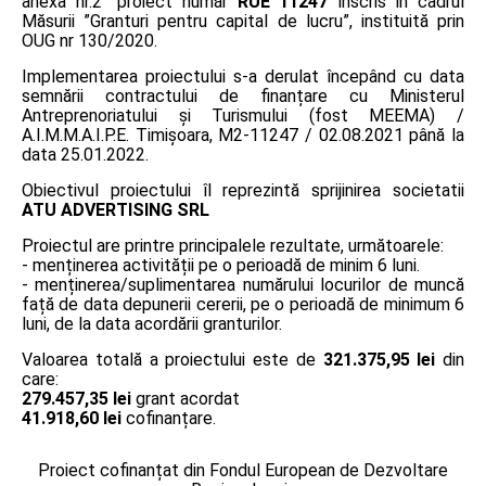
anexa nr.2” proiect număr
RUE 11247
înscris în cadrul
Măsurii ”Granturi pentru capital de lucru”, instituită prin
OUG nr 130/2020.
Implementarea proiectului s-a derulat începând cu data
semnării contractului de finanțare cu Ministerul
Antreprenoriatului și Turismului (fost MEEMA) /
A.I.M.M.A.I.P.E. Timişoara, M2-11247 / 02.08.2021 până la
data 25.01.2022.
Obiectivul proiectului îl reprezintă sprijinirea societatii
ATU ADVERTISING SRL
Proiectul are printre principalele rezultate, următoarele:
- menținerea activității pe o perioadă de minim 6 luni.
- menținerea/suplimentarea numărului locurilor de muncă
față de data depunerii cererii, pe o perioadă de minimum 6
luni, de la data acordării granturilor.
Valoarea totală a proiectului este de
321.375,95 lei
din
care:
279.457,35 lei
grant acordat
41.918,60 lei
cofinanțare.
Proiect cofinanțat din Fondul European de Dezvoltare