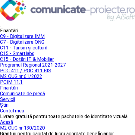
Finanțări
C9 - Digitalizare IMM
C7 - Digitalizare ONG
C11 - Turism și cultură
C15 - Smartlabs
C15 - Dotări IT & Mobilier
Programul Regional 2021-2027
POC 411 / POC 411 BIS
M2 OUG nr 61/2022
POIM 11.1
Finanțări
Comunicate de presă
Servicii
Știri
Contul meu
Livrare gratuită pentru toate pachetele de identitate vizuală
Acasă
M2 OUG nr 130/2020
Granturi pentru capital de lucru acordate beneficiarilor