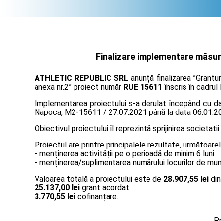
Finalizare implementare măsura
ATHLETIC REPUBLIC SRL
anunță finalizarea ”Grantu
anexa nr.2” proiect număr
RUE 15611
înscris în cadrul
Implementarea proiectului s-a derulat începând cu data
Napoca, M2-15611 / 27.07.2021 până la data 06.01.2
Obiectivul proiectului îl reprezintă sprijinirea societatii
Proiectul are printre principalele rezultate, următoarel
- menținerea activității pe o perioadă de minim 6 luni.
- menținerea/suplimentarea numărului locurilor de muncă
Valoarea totală a proiectului este de
28.907,55 lei
din
25.137,00 lei
grant acordat
3.770,55 lei
cofinanțare.
Pr