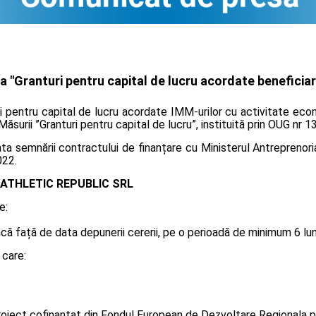
 "Granturi pentru capital de lucru acordate beneficiari
ri pentru capital de lucru acordate IMM-urilor cu activitate eco
 Măsurii ”Granturi pentru capital de lucru”, instituită prin OUG nr 
 semnării contractului de finanțare cu Ministerul Antreprenoriat
022.
ATHLETIC REPUBLIC SRL
e:
 față de data depunerii cererii, pe o perioadă de minimum 6 luni, 
 care:
oiect cofinanțat din Fondul European de Dezvoltare Regionala p