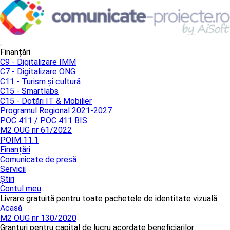
Finanțări
C9 - Digitalizare IMM
C7 - Digitalizare ONG
C11 - Turism și cultură
C15 - Smartlabs
C15 - Dotări IT & Mobilier
Programul Regional 2021-2027
POC 411 / POC 411 BIS
M2 OUG nr 61/2022
POIM 11.1
Finanțări
Comunicate de presă
Servicii
Știri
Contul meu
Livrare gratuită pentru toate pachetele de identitate vizuală
Acasă
M2 OUG nr 130/2020
Granturi pentru capital de lucru acordate beneficiarilor