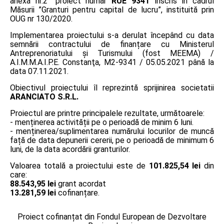
anexa nr.2” proiect număr
RUE 9341
înscris în cadrul
Măsurii ”Granturi pentru capital de lucru”, instituită prin
OUG nr 130/2020.
Implementarea proiectului s-a derulat începând cu data
semnării contractului de finanțare cu Ministerul
Antreprenoriatului și Turismului (fost MEEMA) /
A.I.M.M.A.I.P.E. Constanţa, M2-9341 / 05.05.2021 până la
data 07.11.2021.
Obiectivul proiectului îl reprezintă sprijinirea societatii
ARANCIATO S.R.L.
Proiectul are printre principalele rezultate, următoarele:
- menținerea activității pe o perioadă de minim 6 luni.
- menținerea/suplimentarea numărului locurilor de muncă
față de data depunerii cererii, pe o perioadă de minimum 6
luni, de la data acordării granturilor.
Valoarea totală a proiectului este de
101.825,54 lei
din
care:
88.543,95 lei
grant acordat
13.281,59 lei
cofinanțare.
Proiect cofinanțat din Fondul European de Dezvoltare