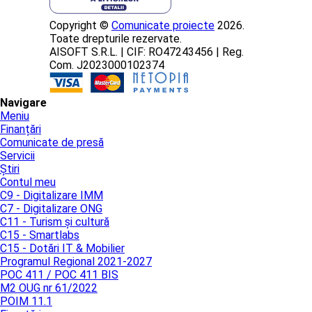
Copyright ©
Comunicate proiecte
2026.
Toate drepturile rezervate.
AISOFT S.R.L. | CIF: RO47243456 | Reg.
Com. J2023000102374
Navigare
Meniu
Finanțări
Comunicate de presă
Servicii
Știri
Contul meu
C9 - Digitalizare IMM
C7 - Digitalizare ONG
C11 - Turism și cultură
C15 - Smartlabs
C15 - Dotări IT & Mobilier
Programul Regional 2021-2027
POC 411 / POC 411 BIS
M2 OUG nr 61/2022
POIM 11.1