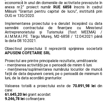
economică în unul din domeniile de activitate prevazute în
anexa nr.2” proiect număr
RUE 6858
înscris în cadrul
Măsurii ”Granturi pentru capital de lucru”, instituită prin
OUG nr 130/2020.
Implementarea proiectului s-a derulat începând cu data
semnării contractului de finanțare cu Ministerul
Antreprenoriatului și Turismului (fost MEEMA) /
A.I.M.M.A.I.P.E. Târgu Mureş, M2-6858 / 12.04.2021 până
la data 08.10.2021.
Obiectivul proiectului îl reprezintă sprijinirea societatii
APUSENI COFETARIE SRL
Proiectul are printre principalele rezultate, următoarele:
- menținerea activității pe o perioadă de minim 6 luni.
- menținerea/suplimentarea numărului locurilor de muncă
față de data depunerii cererii, pe o perioadă de minimum 6
luni, de la data acordării granturilor.
Valoarea totală a proiectului este de
70.891,98 lei
din
care:
61.645,20 lei
grant acordat
9.246,78 lei
cofinanțare.