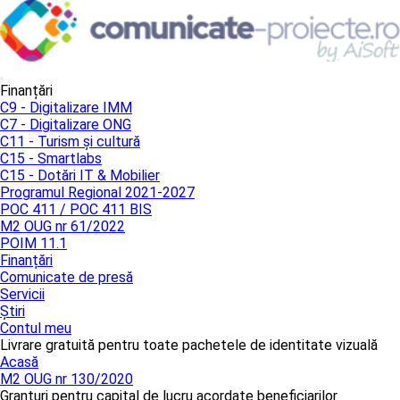
Finanțări
C9 - Digitalizare IMM
C7 - Digitalizare ONG
C11 - Turism și cultură
C15 - Smartlabs
C15 - Dotări IT & Mobilier
Programul Regional 2021-2027
POC 411 / POC 411 BIS
M2 OUG nr 61/2022
POIM 11.1
Finanțări
Comunicate de presă
Servicii
Știri
Contul meu
Livrare gratuită pentru toate pachetele de identitate vizuală
Acasă
M2 OUG nr 130/2020
Granturi pentru capital de lucru acordate beneficiarilor