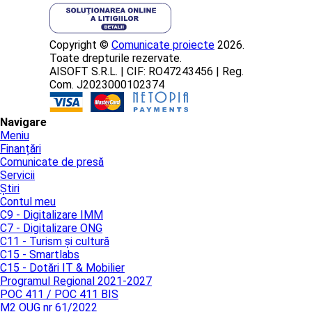
Copyright ©
Comunicate proiecte
2026.
Toate drepturile rezervate.
AISOFT S.R.L. | CIF: RO47243456 | Reg.
Com. J2023000102374
Navigare
Meniu
Finanțări
Comunicate de presă
Servicii
Știri
Contul meu
C9 - Digitalizare IMM
C7 - Digitalizare ONG
C11 - Turism și cultură
C15 - Smartlabs
C15 - Dotări IT & Mobilier
Programul Regional 2021-2027
POC 411 / POC 411 BIS
M2 OUG nr 61/2022