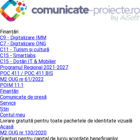
Finanțări
C9 - Digitalizare IMM
C7 - Digitalizare ONG
C11 - Turism și cultură
C15 - Smartlabs
C15 - Dotări IT & Mobilier
Programul Regional 2021-2027
POC 411 / POC 411 BIS
M2 OUG nr 61/2022
POIM 11.1
Finanțări
Comunicate de presă
Servicii
Știri
Contul meu
Livrare gratuită pentru toate pachetele de identitate vizuală
Acasă
M2 OUG nr 130/2020
Granturi pentru capital de lucru acordate beneficiarilor