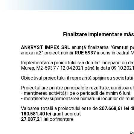
Finalizare implementare măsu
ANKRYST IMPEX SRL
anunță finalizarea ”Granturi 
anexa nr.2” proiect număr
RUE 5937
înscris în cadrul M
Implementarea proiectului s-a derulat începând cu data
Mureş, M2-5937 / 12.04.2021 până la data 09.10.2021
Obiectivul proiectului îl reprezintă sprijinirea societatii
Proiectul are printre principalele rezultate, următoarel
- menținerea activității pe o perioadă de minim 6 luni.
- menținerea/suplimentarea numărului locurilor de muncă
Valoarea totală a proiectului este de
207.668,61 lei
di
180.581,40 lei
grant acordat
27.087,21 lei
cofinanțare.
Pr