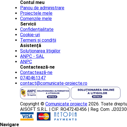
Contul meu
Panou de administrare
Proiectele mele
Comenzile mele
Servicii
Confidențialitate
Cookie-uri
Termeni și condiții
Asistență
Soluționarea litigiilor
ANPC - SAL
ANPC
Contactează-ne
Contactează-ne
0740461347
contact@comunicate-proiecte.ro
Copyright ©
Comunicate proiecte
2026. Toate dreptur
AISOFT S.R.L. | CIF: RO47243456 | Reg. Com. J202
Navigare