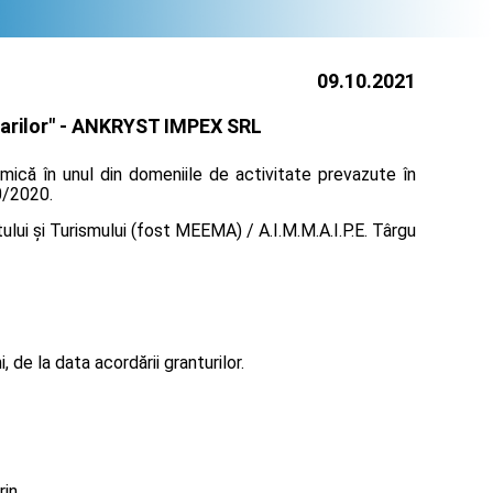
09.10.2021
rilor" -
ANKRYST IMPEX SRL
mică în unul din domeniile de activitate prevazute în
30/2020.
lui și Turismului (fost MEEMA) / A.I.M.M.A.I.P.E. Târgu
de la data acordării granturilor.
rin