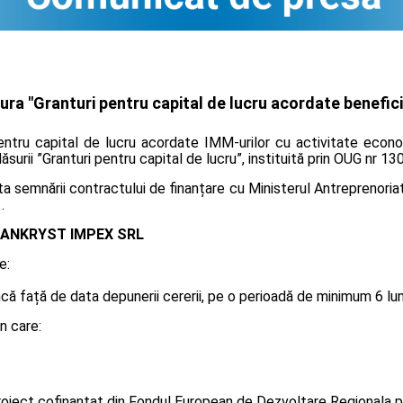
ra "Granturi pentru capital de lucru acordate beneficia
pentru capital de lucru acordate IMM-urilor cu activitate econo
ăsurii ”Granturi pentru capital de lucru”, instituită prin OUG nr 1
 semnării contractului de finanțare cu Ministerul Antreprenoriatu
.
ANKRYST IMPEX SRL
e:
 față de data depunerii cererii, pe o perioadă de minimum 6 luni, 
n care:
oiect cofinanțat din Fondul European de Dezvoltare Regionala p