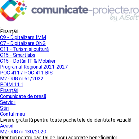
Finanțări
C9 - Digitalizare IMM
C7 - Digitalizare ONG
C11 - Turism și cultură
C15 - Smartlabs
C15 - Dotări IT & Mobilier
Programul Regional 2021-2027
POC 411 / POC 411 BIS
M2 OUG nr 61/2022
POIM 11.1
Finanțări
Comunicate de presă
Servicii
Știri
Contul meu
Livrare gratuită pentru toate pachetele de identitate vizuală
Acasă
M2 OUG nr 130/2020
Granturi pentru capital de lucru acordate beneficiarilor