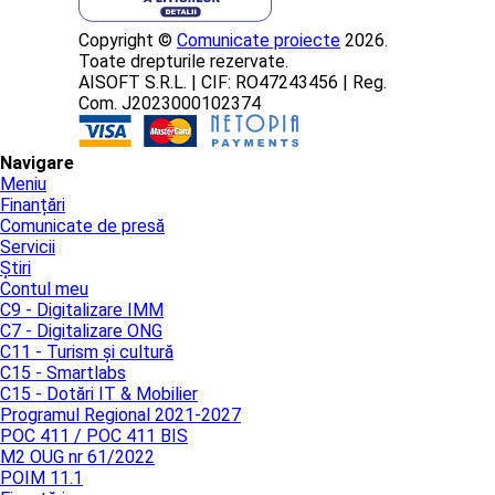
Copyright ©
Comunicate proiecte
2026.
Toate drepturile rezervate.
AISOFT S.R.L. | CIF: RO47243456 | Reg.
Com. J2023000102374
Navigare
Meniu
Finanțări
Comunicate de presă
Servicii
Știri
Contul meu
C9 - Digitalizare IMM
C7 - Digitalizare ONG
C11 - Turism și cultură
C15 - Smartlabs
C15 - Dotări IT & Mobilier
Programul Regional 2021-2027
POC 411 / POC 411 BIS
M2 OUG nr 61/2022
POIM 11.1