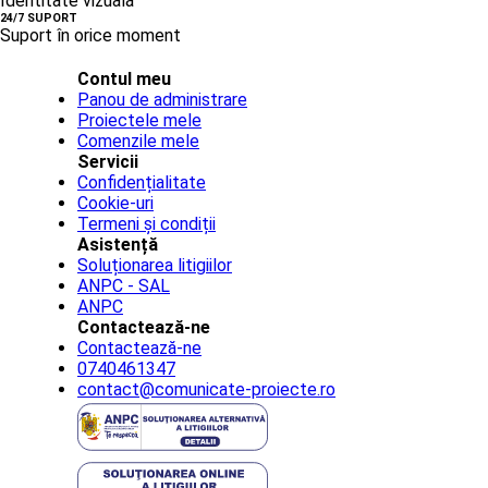
Identitate vizuală
24/7 SUPORT
Suport în orice moment
Contul meu
Panou de administrare
Proiectele mele
Comenzile mele
Servicii
Confidențialitate
Cookie-uri
Termeni și condiții
Asistență
Soluționarea litigiilor
ANPC - SAL
ANPC
Contactează-ne
Contactează-ne
0740461347
contact@comunicate-proiecte.ro