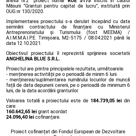
anexa nr.2” proiect număr
RUE 5175
înscris în cadrul
Măsurii ”Granturi pentru capital de lucru”, instituită prin
OUG nr 130/2020.
Implementarea proiectului s-a derulat începând cu data
semnării contractului de finanțare cu Ministerul
Antreprenoriatului și Turismului (fost MEEMA) /
A.I.M.M.A.I.P.E. Timişoara, M2-5175 / 08.04.2021 până la
data 12.10.2021.
Obiectivul proiectului îl reprezintă sprijinirea societatii
ANGHELINA BLUE S.R.L.
Proiectul are printre principalele rezultate, următoarele:
- menținerea activității pe o perioadă de minim 6 luni.
- menținerea/suplimentarea numărului locurilor de muncă
față de data depunerii cererii, pe o perioadă de minimum 6
luni, de la data acordării granturilor.
Valoarea totală a proiectului este de
184.739,05 lei
din
care:
160.642,65 lei
grant acordat
24.096,40 lei
cofinanțare.
Proiect cofinanțat din Fondul European de Dezvoltare