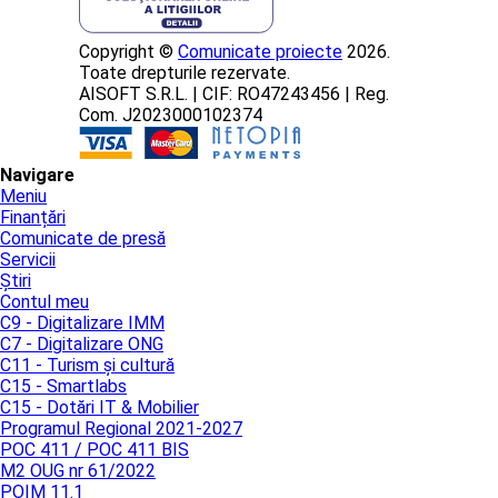
Copyright ©
Comunicate proiecte
2026.
Toate drepturile rezervate.
AISOFT S.R.L. | CIF: RO47243456 | Reg.
Com. J2023000102374
Navigare
Meniu
Finanțări
Comunicate de presă
Servicii
Știri
Contul meu
C9 - Digitalizare IMM
C7 - Digitalizare ONG
C11 - Turism și cultură
C15 - Smartlabs
C15 - Dotări IT & Mobilier
Programul Regional 2021-2027
POC 411 / POC 411 BIS
M2 OUG nr 61/2022
POIM 11.1