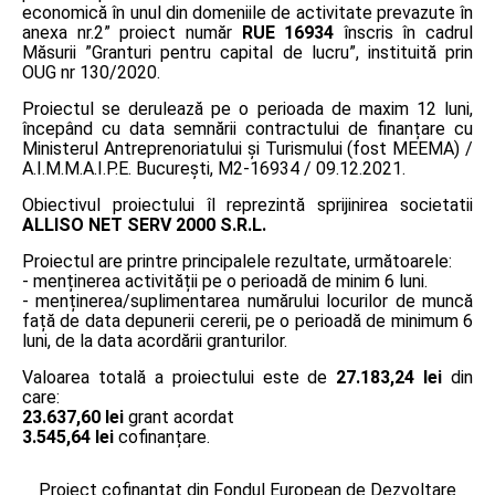
economică în unul din domeniile de activitate prevazute în
anexa nr.2” proiect număr
RUE 16934
înscris în cadrul
Măsurii ”Granturi pentru capital de lucru”, instituită prin
OUG nr 130/2020.
Proiectul se derulează pe o perioada de maxim 12 luni,
începând cu data semnării contractului de finanțare cu
Ministerul Antreprenoriatului și Turismului (fost MEEMA) /
A.I.M.M.A.I.P.E. București, M2-16934 / 09.12.2021.
Obiectivul proiectului îl reprezintă sprijinirea societatii
ALLISO NET SERV 2000 S.R.L.
Proiectul are printre principalele rezultate, următoarele:
- menținerea activității pe o perioadă de minim 6 luni.
- menținerea/suplimentarea numărului locurilor de muncă
față de data depunerii cererii, pe o perioadă de minimum 6
luni, de la data acordării granturilor.
Valoarea totală a proiectului este de
27.183,24 lei
din
care:
23.637,60 lei
grant acordat
3.545,64 lei
cofinanțare.
Proiect cofinanțat din Fondul European de Dezvoltare