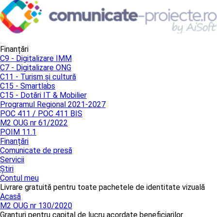
Finanțări
C9 - Digitalizare IMM
C7 - Digitalizare ONG
C11 - Turism și cultură
C15 - Smartlabs
C15 - Dotări IT & Mobilier
Programul Regional 2021-2027
POC 411 / POC 411 BIS
M2 OUG nr 61/2022
POIM 11.1
Finanțări
Comunicate de presă
Servicii
Știri
Contul meu
Livrare gratuită pentru toate pachetele de identitate vizuală
Acasă
M2 OUG nr 130/2020
Granturi pentru capital de lucru acordate beneficiarilor