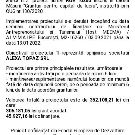
anexa nr.2” proiect număr
RUE 16260
înscris în cadrul
Măsurii ”Granturi pentru capital de lucru”, instituită prin
OUG nr 130/2020.
Implementarea proiectului s-a derulat începând cu data
semnării contractului de finanțare cu Ministerul
Antreprenoriatului și Turismului (fost MEEMA) /
A.I.M.M.A.I.P.E. București, M2-16260 / 03.09.2021 până la
data 13.01.2022.
Obiectivul proiectului îl reprezintă sprijinirea societatii
ALEXA TOPAZ SRL
Proiectul are printre principalele rezultate, următoarele:
- menținerea activității pe o perioadă de minim 6 luni.
- menținerea/suplimentarea numărului locurilor de muncă
față de data depunerii cererii, pe o perioadă de minimum 6
luni, de la data acordării granturilor.
Valoarea totală a proiectului este de
352.108,21 lei
din
care:
306.181,05 lei
grant acordat
45.927,16 lei
cofinanțare.
Proiect cofinanțat din Fondul European de Dezvoltare