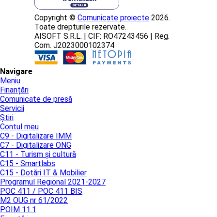
Copyright ©
Comunicate proiecte
2026.
Toate drepturile rezervate.
AISOFT S.R.L. | CIF: RO47243456 | Reg.
Com. J2023000102374
Navigare
Meniu
Finanțări
Comunicate de presă
Servicii
Știri
Contul meu
C9 - Digitalizare IMM
C7 - Digitalizare ONG
C11 - Turism și cultură
C15 - Smartlabs
C15 - Dotări IT & Mobilier
Programul Regional 2021-2027
POC 411 / POC 411 BIS
M2 OUG nr 61/2022
POIM 11.1