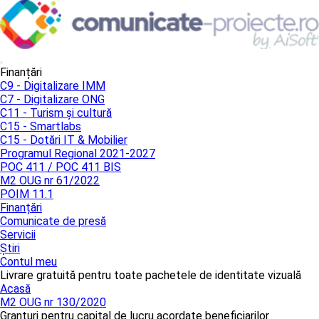
Finanțări
C9 - Digitalizare IMM
C7 - Digitalizare ONG
C11 - Turism și cultură
C15 - Smartlabs
C15 - Dotări IT & Mobilier
Programul Regional 2021-2027
POC 411 / POC 411 BIS
M2 OUG nr 61/2022
POIM 11.1
Finanțări
Comunicate de presă
Servicii
Știri
Contul meu
Livrare gratuită pentru toate pachetele de identitate vizuală
Acasă
M2 OUG nr 130/2020
Granturi pentru capital de lucru acordate beneficiarilor