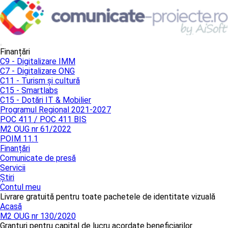
Finanțări
C9 - Digitalizare IMM
C7 - Digitalizare ONG
C11 - Turism și cultură
C15 - Smartlabs
C15 - Dotări IT & Mobilier
Programul Regional 2021-2027
POC 411 / POC 411 BIS
M2 OUG nr 61/2022
POIM 11.1
Finanțări
Comunicate de presă
Servicii
Știri
Contul meu
Livrare gratuită pentru toate pachetele de identitate vizuală
Acasă
M2 OUG nr 130/2020
Granturi pentru capital de lucru acordate beneficiarilor