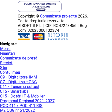
Copyright ©
Comunicate proiecte
2026.
Toate drepturile rezervate.
AISOFT S.R.L. | CIF: RO47243456 | Reg.
Com. J2023000102374
Navigare
Meniu
Finanțări
Comunicate de presă
Servicii
Știri
Contul meu
C9 - Digitalizare IMM
C7 - Digitalizare ONG
C11 - Turism și cultură
C15 - Smartlabs
C15 - Dotări IT & Mobilier
Programul Regional 2021-2027
POC 411 / POC 411 BIS
M2 OUG nr 61/2022