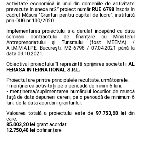
activitate economică în unul din domeniile de activitate
prevazute în anexa nr.2” proiect număr
RUE 6798
înscris în
cadrul Măsurii ”Granturi pentru capital de lucru”, instituită
prin OUG nr 130/2020.
Implementarea proiectului s-a derulat începând cu data
semnării contractului de finanțare cu Ministerul
Antreprenoriatului și Turismului (fost MEEMA) /
A.I.M.M.A.I.P.E. București, M2-6798 / 07.04.2021 până la
data 09.10.2021.
Obiectivul proiectului îl reprezintă sprijinirea societatii
AL
FERASA INTERNATIONAL S.R.L.
Proiectul are printre principalele rezultate, următoarele:
- menținerea activității pe o perioadă de minim 6 luni.
- menținerea/suplimentarea numărului locurilor de muncă
față de data depunerii cererii, pe o perioadă de minimum 6
luni, de la data acordării granturilor.
Valoarea totală a proiectului este de
97.753,68 lei
din
care:
85.003,20 lei
grant acordat
12.750,48 lei
cofinanțare.