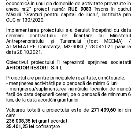
economică în unul din domeniile de activitate prevazute în
anexa nr.2” proiect număr
RUE 9083
înscris în cadrul
Măsurii ”Granturi pentru capital de lucru”, instituită prin
OUG nr 130/2020.
Implementarea proiectului s-a derulat începând cu data
semnării contractului de finanțare cu Ministerul
Antreprenoriatului și Turismului (fost MEEMA) /
A.I.M.M.A.I.P.E. Constanţa, M2-9083 / 28.04.2021 până la
data 28.10.2021.
Obiectivul proiectului îl reprezintă sprijinirea societatii
AFRODOR RESORT S.R.L.
Proiectul are printre principalele rezultate, următoarele:
- menținerea activității pe o perioadă de minim 6 luni.
- menținerea/suplimentarea numărului locurilor de muncă
față de data depunerii cererii, pe o perioadă de minimum 6
luni, de la data acordării granturilor.
Valoarea totală a proiectului este de
271.409,60 lei
din
care:
236.008,35 lei
grant acordat
35.401,25 lei
cofinanțare.