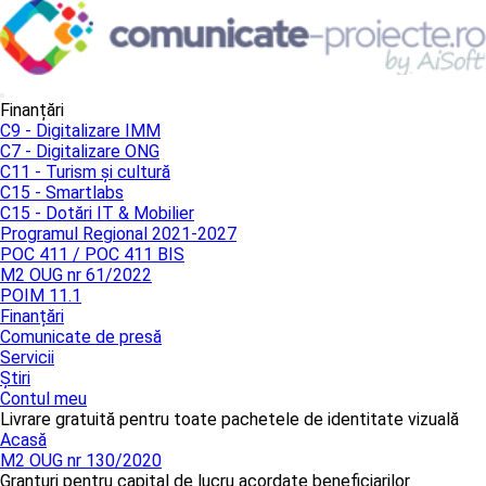
Finanțări
C9 - Digitalizare IMM
C7 - Digitalizare ONG
C11 - Turism și cultură
C15 - Smartlabs
C15 - Dotări IT & Mobilier
Programul Regional 2021-2027
POC 411 / POC 411 BIS
M2 OUG nr 61/2022
POIM 11.1
Finanțări
Comunicate de presă
Servicii
Știri
Contul meu
Livrare gratuită pentru toate pachetele de identitate vizuală
Acasă
M2 OUG nr 130/2020
Granturi pentru capital de lucru acordate beneficiarilor