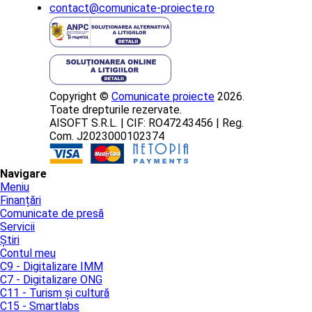
contact@comunicate-proiecte.ro
Copyright ©
Comunicate proiecte
2026.
Toate drepturile rezervate.
AISOFT S.R.L. | CIF: RO47243456 | Reg.
Com. J2023000102374
Navigare
Meniu
Finanțări
Comunicate de presă
Servicii
Știri
Contul meu
C9 - Digitalizare IMM
C7 - Digitalizare ONG
C11 - Turism și cultură
C15 - Smartlabs