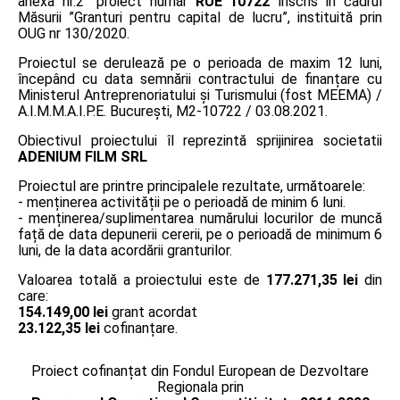
anexa nr.2” proiect număr
RUE 10722
înscris în cadrul
Măsurii ”Granturi pentru capital de lucru”, instituită prin
OUG nr 130/2020.
Proiectul se derulează pe o perioada de maxim 12 luni,
începând cu data semnării contractului de finanțare cu
Ministerul Antreprenoriatului și Turismului (fost MEEMA) /
A.I.M.M.A.I.P.E. București, M2-10722 / 03.08.2021.
Obiectivul proiectului îl reprezintă sprijinirea societatii
ADENIUM FILM SRL
Proiectul are printre principalele rezultate, următoarele:
- menținerea activității pe o perioadă de minim 6 luni.
- menținerea/suplimentarea numărului locurilor de muncă
față de data depunerii cererii, pe o perioadă de minimum 6
luni, de la data acordării granturilor.
Valoarea totală a proiectului este de
177.271,35 lei
din
care:
154.149,00 lei
grant acordat
23.122,35 lei
cofinanțare.
Proiect cofinanțat din Fondul European de Dezvoltare
Regionala prin