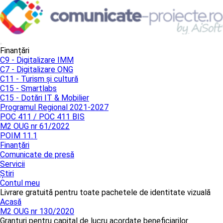
Finanțări
C9 - Digitalizare IMM
C7 - Digitalizare ONG
C11 - Turism și cultură
C15 - Smartlabs
C15 - Dotări IT & Mobilier
Programul Regional 2021-2027
POC 411 / POC 411 BIS
M2 OUG nr 61/2022
POIM 11.1
Finanțări
Comunicate de presă
Servicii
Știri
Contul meu
Livrare gratuită pentru toate pachetele de identitate vizuală
Acasă
M2 OUG nr 130/2020
Granturi pentru capital de lucru acordate beneficiarilor