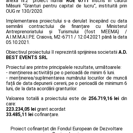
anexa nr.2” proiect număr
RUE 6711
înscris în cadrul
Măsurii ”Granturi pentru capital de lucru”, instituită prin
OUG nr 130/2020.
Implementarea proiectului s-a derulat începând cu data
semnării contractului de finanțare cu Ministerul
Antreprenoriatului și Turismului (fost MEEMA) /
A.I.M.M.A.I.P.E. Craiova, M2-6711 / 12.04.2021 până la data
05.10.2021.
Obiectivul proiectului îl reprezintă sprijinirea societatii
A.D.
BEST EVENTS SRL
Proiectul are printre principalele rezultate, următoarele:
- menținerea activității pe o perioadă de minim 6 luni.
- menținerea/suplimentarea numărului locurilor de muncă
față de data depunerii cererii, pe o perioadă de minimum 6
luni, de la data acordării granturilor.
Valoarea totală a proiectului este de
256.719,16 lei
din
care:
223.234,05 lei
grant acordat
33.485,11 lei
cofinanțare.
Proiect cofinanțat din Fondul European de Dezvoltare