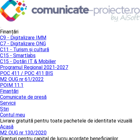
Finanțări
C9 - Digitalizare IMM
C7 - Digitalizare ONG
C11 - Turism și cultură
C15 - Smartlabs
C15 - Dotări IT & Mobilier
Programul Regional 2021-2027
POC 411 / POC 411 BIS
M2 OUG nr 61/2022
POIM 11.1
Finanțări
Comunicate de presă
Servicii
Știri
Contul meu
Livrare gratuită pentru toate pachetele de identitate vizuală
Acasă
M2 OUG nr 130/2020
Granturi pentru capital de lucru acordate beneficiarilor