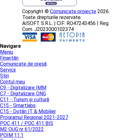
Copyright ©
Comunicate proiecte
2026.
Toate drepturile rezervate.
AISOFT S.R.L. | CIF: RO47243456 | Reg.
Com. J2023000102374
Navigare
Meniu
Finanțări
Comunicate de presă
Servicii
Știri
Contul meu
C9 - Digitalizare IMM
C7 - Digitalizare ONG
C11 - Turism și cultură
C15 - Smartlabs
C15 - Dotări IT & Mobilier
Programul Regional 2021-2027
POC 411 / POC 411 BIS
M2 OUG nr 61/2022
POIM 11.1