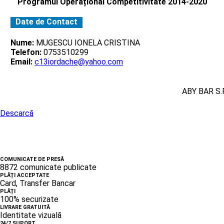
Programul Operațional Competitivitate 2014-2020
Date de Contact
Nume:
MUGESCU IONELA CRISTINA
Telefon:
0753510299
Email:
c13iordache@yahoo.com
ABY BAR S.R
Descarcă
COMUNICATE DE PRESĂ
8872 comunicate publicate
PLĂȚI ACCEPTATE
Card, Transfer Bancar
PLĂȚI
100% securizate
LIVRARE GRATUITĂ
Identitate vizuală
24/7 SUPORT