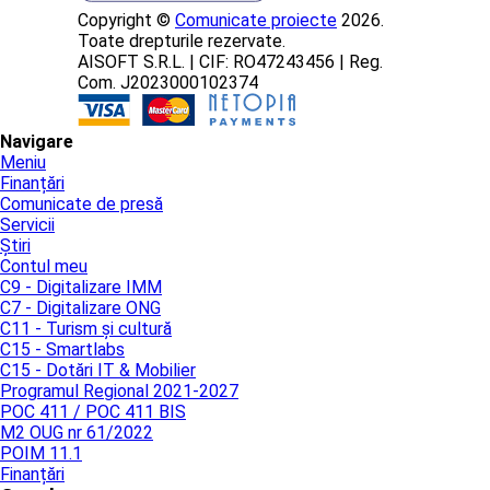
Copyright ©
Comunicate proiecte
2026.
Toate drepturile rezervate.
AISOFT S.R.L. | CIF: RO47243456 | Reg.
Com. J2023000102374
Navigare
Meniu
Finanțări
Comunicate de presă
Servicii
Știri
Contul meu
C9 - Digitalizare IMM
C7 - Digitalizare ONG
C11 - Turism și cultură
C15 - Smartlabs
C15 - Dotări IT & Mobilier
Programul Regional 2021-2027
POC 411 / POC 411 BIS
M2 OUG nr 61/2022
POIM 11.1
Finanțări