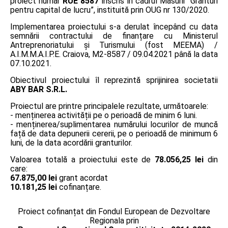
proiect număr
RUE 8587
înscris în cadrul Măsurii ”Granturi
pentru capital de lucru”, instituită prin OUG nr 130/2020.
Implementarea proiectului s-a derulat începând cu data
semnării contractului de finanțare cu Ministerul
Antreprenoriatului și Turismului (fost MEEMA) /
A.I.M.M.A.I.P.E. Craiova, M2-8587 / 09.04.2021 până la data
07.10.2021.
Obiectivul proiectului îl reprezintă sprijinirea societatii
ABY BAR S.R.L.
Proiectul are printre principalele rezultate, următoarele:
- menținerea activității pe o perioadă de minim 6 luni.
- menținerea/suplimentarea numărului locurilor de muncă
față de data depunerii cererii, pe o perioadă de minimum 6
luni, de la data acordării granturilor.
Valoarea totală a proiectului este de
78.056,25 lei
din
care:
67.875,00 lei
grant acordat
10.181,25 lei
cofinanțare.
Proiect cofinanțat din Fondul European de Dezvoltare
Regionala prin