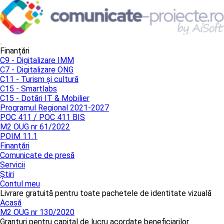
Finanțări
C9 - Digitalizare IMM
C7 - Digitalizare ONG
C11 - Turism și cultură
C15 - Smartlabs
C15 - Dotări IT & Mobilier
Programul Regional 2021-2027
POC 411 / POC 411 BIS
M2 OUG nr 61/2022
POIM 11.1
Finanțări
Comunicate de presă
Servicii
Știri
Contul meu
Livrare gratuită pentru toate pachetele de identitate vizuală
Acasă
M2 OUG nr 130/2020
Granturi pentru capital de lucru acordate beneficiarilor